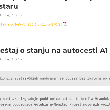
staru
GUSTA, 2026
-
TENJE O NABAVCI 266-1-2-113-3-270/26
ještaj o stanju na autocesti A1
GUSTA, 2026
-
dionici 
Svilaj-Odžak s
aobraćaj se odvija bez zastoja po 
g nastavka izgradnje poddionice autoceste Nemila-Vranduk 
vorena poddionica Golubinja-Nemila. Promet motornih vozi