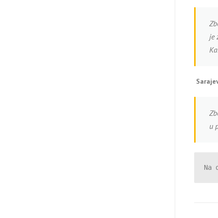
Zb
je
Ka
Saraje
Zb
u p
Na 