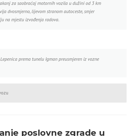
akanj za saobraćaj motornih vozila u dužini od 3 km
vija dvosmjerno, lijevom stranom autoceste, smjer
ju na mjestu izvođenja radova.
e Lepenica prema tunelu Igman preusmjeren iz vozne
vozu
manje poslovne zgrade u