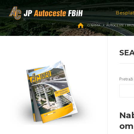
Skip to content
Bespla
O NAMA
AUTOCESTE I BRZ
SEA
Pretraži
Nab
om