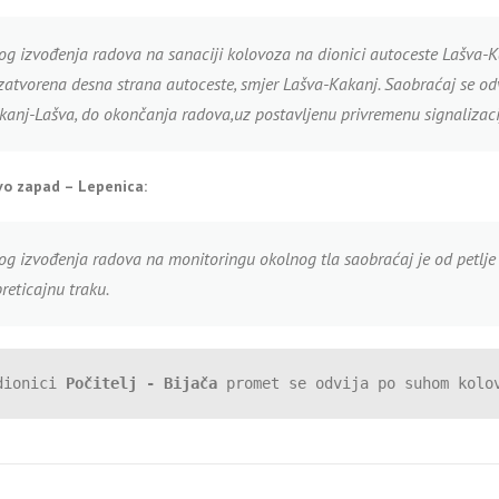
og izvođenja radova na sanaciji kolovoza na dionici autoceste Lašva-K
 zatvorena desna strana autoceste, smjer Lašva-Kakanj. Saobraćaj se od
kanj-Lašva, do okončanja radova,uz postavljenu privremenu signalizaci
vo zapad – Lepenica:
og izvođenja radova na monitoringu okolnog tla saobraćaj je od petlj
reticajnu traku.
dionici 
Počitelj - Bijača
 promet se odvija po suhom kolo