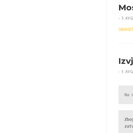
Mo
-
5 AV
OBAVJEŠ
Izv
-
5 AV
Na 
Zbo
zat