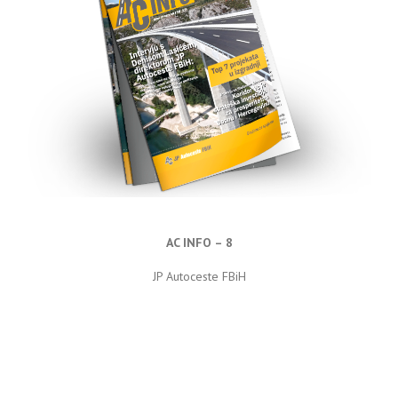
AC INFO – 8
JP Autoceste FBiH