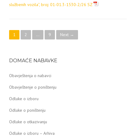
službenih vozila”, broj: 01-01.3-1530-2/26 SZ
Posts navigation
1
2
…
9
Next →
DOMAĆE NABAVKE
Obavještenja o nabavci
Obavještenje o poništenju
Odluke o izboru
Odluke o poništenju
Odluke o otkazivanju
Odluke o izboru – Arhiva