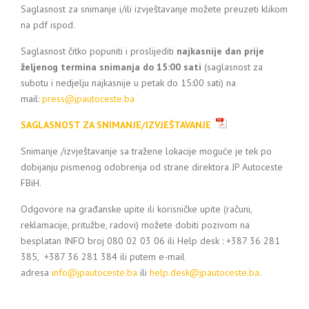
Saglasnost za snimanje i/ili izvještavanje možete preuzeti klikom
na pdf ispod.
Saglasnost čitko popuniti i proslijediti
najkasnije dan prije
željenog termina snimanja do 15:00 sati
(saglasnost za
subotu i nedjelju najkasnije u petak do 15:00 sati) na
mail:
press@jpautoceste.ba
SAGLASNOST ZA SNIMANJE/IZVJEŠTAVANJE
Snimanje /izvještavanje sa tražene lokacije moguće je tek po
dobijanju pismenog odobrenja od strane direktora JP Autoceste
FBiH.
Odgovore na građanske upite ili korisničke upite (računi,
reklamacije, pritužbe, radovi) možete dobiti pozivom na
besplatan INFO broj 080 02 03 06 ili Help desk : +387 36 281
385, +387 36 281 384 ili putem e-mail
adresa
info@jpautoceste.ba
ili
help.desk@jpautoceste.ba
.