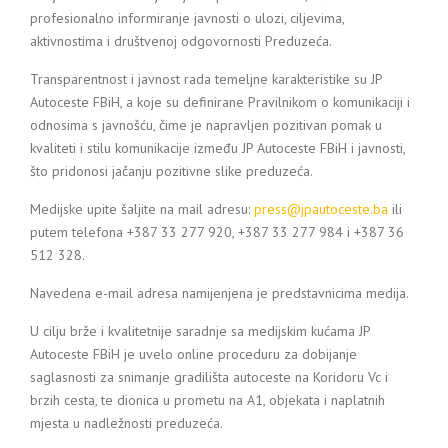
profesionalno informiranje javnosti o ulozi, ciljevima,
aktivnostima i društvenoj odgovornosti Preduzeća.
Transparentnost i javnost rada temeljne karakteristike su JP
Autoceste FBiH, a koje su definirane Pravilnikom o komunikaciji i
odnosima s javnošću, čime je napravljen pozitivan pomak u
kvaliteti i stilu komunikacije između JP Autoceste FBiH i javnosti,
što pridonosi jačanju pozitivne slike preduzeća.
Medijske upite šaljite na mail adresu:
press@jpautoceste.ba
ili
putem telefona +387 33 277 920, +387 33 277 984 i +387 36
512 328.
Navedena e-mail adresa namijenjena je predstavnicima medija.
U cilju brže i kvalitetnije saradnje sa medijskim kućama JP
Autoceste FBiH je uvelo online proceduru za dobijanje
saglasnosti za snimanje gradilišta autoceste na Koridoru Vc i
brzih cesta, te dionica u prometu na A1, objekata i naplatnih
mjesta u nadležnosti preduzeća.