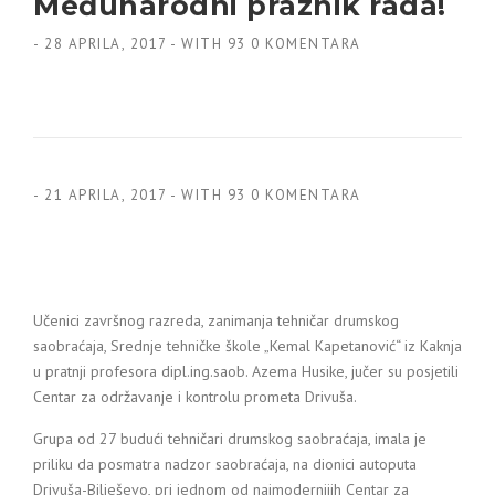
Međunarodni praznik rada!
-
28 APRILA, 2017
-
WITH
93 0 KOMENTARA
-
21 APRILA, 2017
-
WITH
93 0 KOMENTARA
Učenici završnog razreda, zanimanja tehničar drumskog
saobraćaja, Srednje tehničke škole „Kemal Kapetanović“ iz Kaknja
u pratnji profesora dipl.ing.saob. Azema Husike, jučer su posjetili
Centar za održavanje i kontrolu prometa Drivuša.
Grupa od 27 budući tehničari drumskog saobraćaja, imala je
priliku da posmatra nadzor saobraćaja, na dionici autoputa
Drivuša-Bilješevo, pri jednom od najmodernijih Centar za