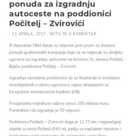
ponuda za izgradnju
autoceste na poddionici
Počitelj – Zvirovići
-
11 APRILA, 2017
-
WITH
91 0 KOMENTAR
JP Autoceste FBiH danas su objavile javni poziv za dostavu
ponuda građevinskih kompanija koje će se natjecati za dodjelu
ugovora za izgradnju autoceste na Koridoru Vc, dionica Počitelj –
Bijača, poddionica Počitelj – Zvirovići.
Izgradnja navedene poddionice će se finansirati iz sredstava
obezbjeđenih u okviru ugovora o zajmu sklopljenim sa
Evropskom investicionom bankom (EIB).
Procijenjena vrijednost radova iznosi 100 miliona eura.
Predviđeni rok izgradnje je 30 mjeseci.
Poddionica Počitelj – Zvirovići duga je 11,75 km i najznačajniji
objekti su most Počitelj (945 m), petlja sa naplatnim mjestom i
pristupnim saobraćajnicama do regionalne ceste Buna-