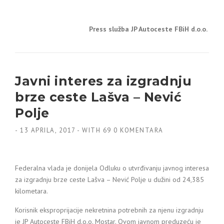
Press služba JP Autoceste FBiH d.o.o.
Javni interes za izgradnju
brze ceste Lašva – Nević
Polje
-
13 APRILA, 2017
-
WITH
69 0 KOMENTARA
Federalna vlada je donijela Odluku o utvrđivanju javnog interesa
za izgradnju brze ceste Lašva – Nević Polje u dužini od 24,385
kilometara.
Korisnik eksproprijacije nekretnina potrebnih za njenu izgradnju
je JP Autoceste FBiH d.o.o. Mostar. Ovom javnom preduzeću je