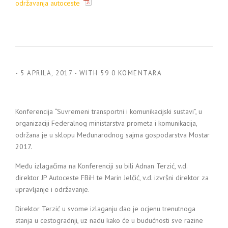
održavanja autoceste
-
5 APRILA, 2017
-
WITH
59 0 KOMENTARA
Konferencija “Suvremeni transportni i komunikacijski sustavi”, u
organizaciji Federalnog ministarstva prometa i komunikacija,
održana je u sklopu Međunarodnog sajma gospodarstva Mostar
2017.
Među izlagačima na Konferenciji su bili Adnan Terzić, v.d.
direktor JP Autoceste FBiH te Marin Jelčić, v.d. izvršni direktor za
upravljanje i održavanje.
Direktor Terzić u svome izlaganju dao je ocjenu trenutnoga
stanja u cestogradnji, uz nadu kako će u budućnosti sve razine