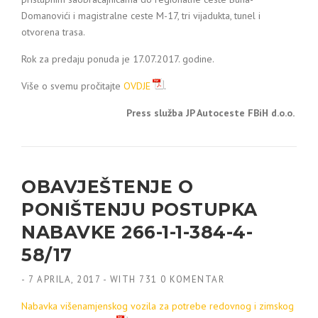
Domanovići i magistralne ceste M-17, tri vijadukta, tunel i
otvorena trasa.
Rok za predaju ponuda je 17.07.2017. godine.
Više o svemu pročitajte
OVDJE
.
Press služba JP Autoceste FBiH d.o.o.
OBAVJEŠTENJE O
PONIŠTENJU POSTUPKA
NABAVKE 266-1-1-384-4-
58/17
-
7 APRILA, 2017
-
WITH
731 0 KOMENTAR
Nabavka višenamjenskog vozila za potrebe redovnog i zimskog