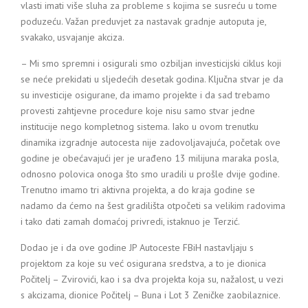
vlasti imati više sluha za probleme s kojima se susreću u tome
poduzeću. Važan preduvjet za nastavak gradnje autoputa je,
svakako, usvajanje akciza.
– Mi smo spremni i osigurali smo ozbiljan investicijski ciklus koji
se neće prekidati u sljedećih desetak godina. Ključna stvar je da
su investicije osigurane, da imamo projekte i da sad trebamo
provesti zahtjevne procedure koje nisu samo stvar jedne
institucije nego kompletnog sistema.
Iako u ovom trenutku
dinamika izgradnje autocesta nije zadovoljavajuća, početak ove
godine je obećavajući jer je urađeno 13 milijuna maraka posla,
odnosno polovica onoga što smo uradili u prošle dvije godine.
Trenutno imamo tri aktivna projekta, a do kraja godine se
nadamo da ćemo na šest gradilišta otpočeti sa velikim radovima
i tako dati zamah domaćoj privredi
, istaknuo je Terzić.
Dodao je i da ove godine JP Autoceste FBiH nastavljaju s
projektom za koje su već osigurana sredstva, a to je dionica
Počitelj – Zvirovići, kao i sa dva projekta koja su, nažalost, u vezi
s akcizama, dionice Počitelj – Buna i Lot 3 Zeničke zaobilaznice.