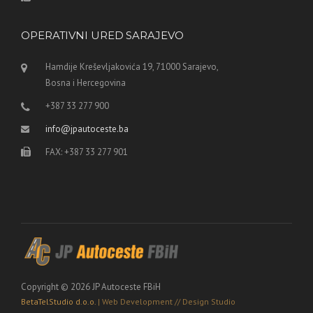
OPERATIVNI URED SARAJEVO
Hamdije Kreševljakovića 19, 71000 Sarajevo,
Bosna i Hercegovina
+387 33 277 900
info@jpautoceste.ba
FAX: +387 33 277 901
Copyright © 2026 JP Autoceste FBiH
BetaTelStudio d.o.o.
| Web Development // Design Studio