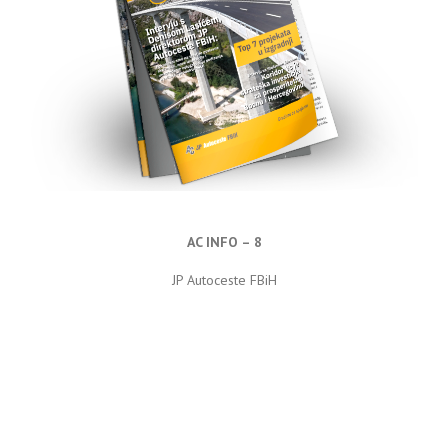
AC INFO – 8
JP Autoceste FBiH