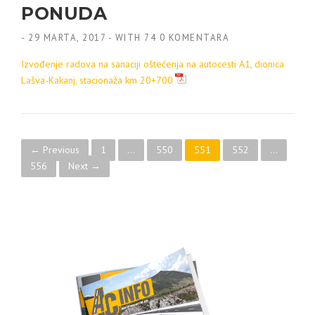
PONUDA
-
29 MARTA, 2017
-
WITH
74 0 KOMENTARA
Izvođenje radova na sanaciji oštećenja na autocesti A1, dionica
Lašva-Kakanj, stacionaža km 20+700
Posts navigation
← Previous
1
…
550
551
552
…
556
Next →