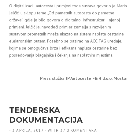
O digitalizaciji autocesta i primjeni toga sustava govorio je Marin
Jelčić, u sklopu teme „Od pametnih autocesta do pametne
države“, gdje je bilo govora o digitalnoj infrastrukturi i njenoj
primjeni. Jelčić je, navodeći primjer zemalja s razvijenim
sustavom prometnih mreža ukazao na sistem naplate cestarine
elektronskim putem. Posebno se bazirao na ACC TAG uređaje,
kojima se omogućava brza i efikasna naplata cestarine bez
posredovanja blagajnika i čekanja na naplatnim mjestima.
Press služba JP Autoceste FBiH d.o.o. Mostar
TENDERSKA
DOKUMENTACIJA
-
3 APRILA, 2017
-
WITH
37 0 KOMENTARA