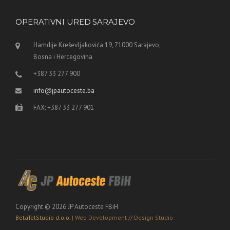
OPERATIVNI URED SARAJEVO
Hamdije Kreševljakovića 19, 71000 Sarajevo,
Bosna i Hercegovina
+387 33 277 900
info@jpautoceste.ba
FAX: +387 33 277 901
Copyright © 2026 JP Autoceste FBiH
BetaTelStudio d.o.o.
| Web Development // Design Studio