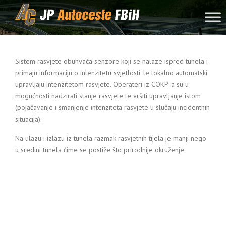
Skip to content
Sistem rasvjete obuhvaća senzore koji se nalaze ispred tunela i
primaju informaciju o intenzitetu svjetlosti, te lokalno automatski
upravljaju intenzitetom rasvjete. Operateri iz COKP-a su u
mogućnosti nadzirati stanje rasvjete te vršiti upravljanje istom
(pojačavanje i smanjenje intenziteta rasvjete u slučaju incidentnih
situacija).
Na ulazu i izlazu iz tunela razmak rasvjetnih tijela je manji nego
u sredini tunela čime se postiže što prirodnije okruženje.