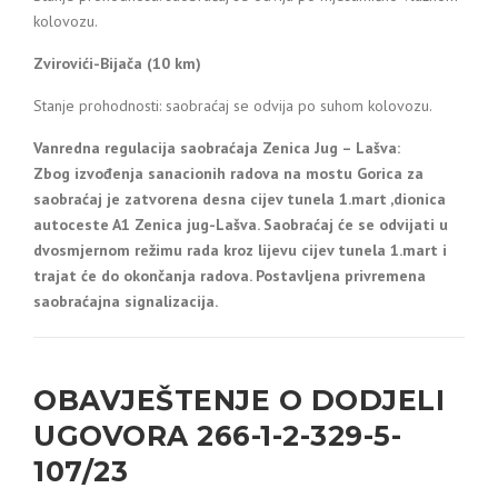
kolovozu.
Zvirovići-Bijača (10 km)
Stanje prohodnosti: saobraćaj se odvija po suhom kolovozu.
Vanredna regulacija saobraćaja Zenica Jug – Lašva:
Zbog izvođenja sanacionih radova na mostu Gorica za
saobraćaj je zatvorena desna cijev tunela 1.mart ,dionica
autoceste A1 Zenica jug-Lašva. Saobraćaj će se odvijati u
dvosmjernom režimu rada kroz lijevu cijev tunela 1.mart i
trajat će do okončanja radova. Postavljena privremena
saobraćajna signalizacija.
OBAVJEŠTENJE O DODJELI
UGOVORA 266-1-2-329-5-
107/23