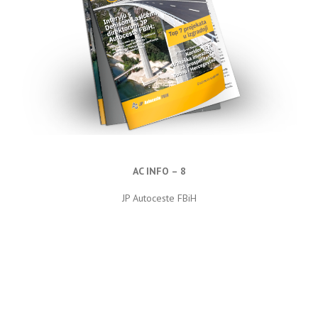
AC INFO – 8
JP Autoceste FBiH