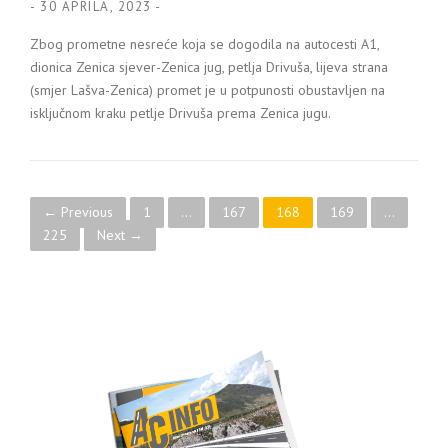
-
30 APRILA, 2023
-
Zbog prometne nesreće koja se dogodila na autocesti A1,
dionica Zenica sjever-Zenica jug, petlja Drivuša, lijeva strana
(smjer Lašva-Zenica) promet je u potpunosti obustavljen na
isključnom kraku petlje Drivuša prema Zenica jugu.
Posts navigation
← Previous
1
…
167
168
169
…
225
Next →