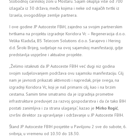
Slobodnoj carinskoj zoni u Mostaru. Sajam okuplja više od 700
izlagača iz 30 država, među kojima i neke od najjačih tvrtki iz
Izraela, ovogodišnje zemlje partnera.
I ove godine JP Autoceste FBiH, zajedno sa svojim partnerskim
tvrtkama na projektu izgradnje Koridora Vc – Regeneracija d.o.o.
Velika Kladuša, BS Telecom Solutions d.o.o. Sarajevo i Hering
d.d. Široki Brijeg, sudjeluje na ovoj sajamskoj manifestaciji, gdje
predstavlja uspješne i aktualne projekte.
„Želimo istaknuti da JP Autoceste FBIH već dugi niz godina
svojim sudjelovanjem podržava ovu sajamsku manifestaciju. Cilj
nam je javnosti prikazati aktivnosti i napredak, prije svega, na
izgradnji Koridora Vc, koji je naš primarni cilj, kao i na brzim
cestama. Samim time smatramo da je izgradnja prometne
infrastrukture preduvjet za razvoj gospodarstva i da će tako BIH
postati zanimljiva i za strana ulaganja“, kazao je
Mirko Rogić
,
izvršni direktor za upravljanje i održavanje u JP Autoceste FBIH.
Štand JP Autoceste FBIH posjetite u Paviljonu 2 sve do subote, 6.
svibnja, u vremenu od 10.30 do 18.30.