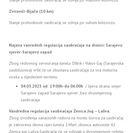
Stanje prohodnosti: saobraćaj se odvija po vlažnom kolovozu.
Zvirovići-Bijača (10 km)
Stanje prohodnosti: saobraćaj se odvija po suhom kolovozu.
Najava vanrednih regulacija saobraćaja na dionici Sarajevo
sjever-Sarajevo zapad
:
Zbog redovnog servisiranja tunela Oštrik i Vukov Gaj (Sarajevska
zaobilaznica) vršit će se obustava saobraćaja za sva motorna
vozila u sljedećem terminu:
04.05.2023 od 19:00h-do 06:00h
/ lijeva strana, smjer
Sarajevo zapad-Sarajevo sjever ,bez dvosmjernog
saobraćaja.
Vandredna regulacija saobeaćaja Zenica Jug – Lašva:
Zbog izvođenja sanacionih radova na mostu Gorica za saobraćaj
je zatvorena desna cijev tunela 1.Mart ,dionica autoceste A1
Zenica jug-Lašva.Saobraćaj će se odvijati u dvosmjernom režimu