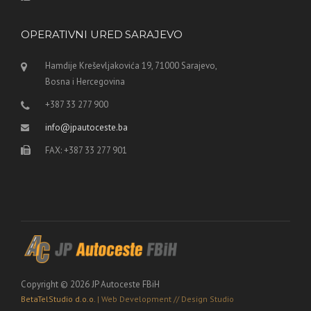
OPERATIVNI URED SARAJEVO
Hamdije Kreševljakovića 19, 71000 Sarajevo,
Bosna i Hercegovina
+387 33 277 900
info@jpautoceste.ba
FAX: +387 33 277 901
Copyright © 2026 JP Autoceste FBiH
BetaTelStudio d.o.o.
| Web Development // Design Studio