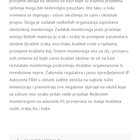
procjene uticaja na okolinu na bazi kojih su tražena projektna
rješenja mogu biti nedovoljno pouzdani. Isto tako, u toku
vremena se mijenjaju i uslovi okruženja, te sami i okolinski
propisi. Stoga je zadatak nadležnih organizacija uspostava
okolinskog monitoringa. Zadatak monitoringa jeste praćenje
emisija štetnih materija (u zrak i vodu), te promjene parametara
okoline (kvalitet zraka, nivo buke, kvalitet vode u rijekama,
promjene kvaliteta tla). Sistem monitoringa ima za cilj i provjeru
svih sistema od kojih zavisi kvalitet okoline, te se na bazi
rezulatata monitoringa poduzimaju dodatne organizacione ili
investicione mjere. Zakonska regulativa i jasna opredjeljenost JP
Autocesta FBiH u oblasti zaštite okoliša na najbolji način
minimiziraju i preveniraju sve negativne utjecaje na okoliš koje
sa sobom nosi ovako jedan veliki projekat. Redovnim
monitoringom na autocesti A1 provjerava se stanje kvaliteta
vode, zraka, tla i buke.