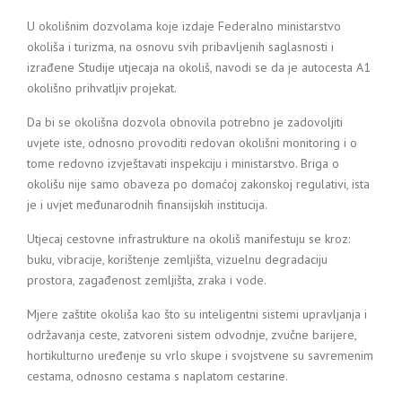
U okolišnim dozvolama koje izdaje Federalno ministarstvo
okoliša i turizma, na osnovu svih pribavljenih saglasnosti i
izrađene Studije utjecaja na okoliš, navodi se da je autocesta A1
okolišno prihvatljiv projekat.
Da bi se okolišna dozvola obnovila potrebno je zadovoljiti
uvjete iste, odnosno provoditi redovan okolišni monitoring i o
tome redovno izvještavati inspekciju i ministarstvo. Briga o
okolišu nije samo obaveza po domaćoj zakonskoj regulativi, ista
je i uvjet međunarodnih finansijskih institucija.
Utjecaj cestovne infrastrukture na okoliš manifestuju se kroz:
buku, vibracije, korištenje zemljišta, vizuelnu degradaciju
prostora, zagađenost zemljišta, zraka i vode.
Mjere zaštite okoliša kao što su inteligentni sistemi upravljanja i
održavanja ceste, zatvoreni sistem odvodnje, zvučne barijere,
hortikulturno uređenje su vrlo skupe i svojstvene su savremenim
cestama, odnosno cestama s naplatom cestarine.