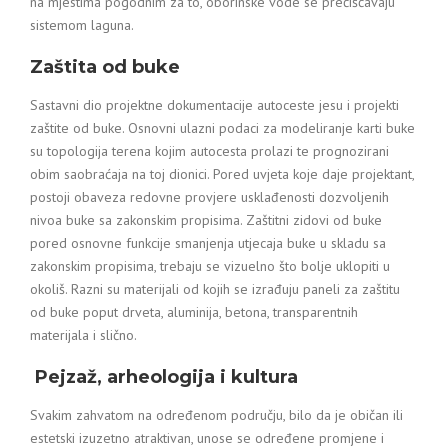
na mjestima pogodnim za to, oborinske vode se prečišćavaju
sistemom laguna.
Zaštita od buke
Sastavni dio projektne dokumentacije autoceste jesu i projekti
zaštite od buke. Osnovni ulazni podaci za modeliranje karti buke
su topologija terena kojim autocesta prolazi te prognozirani
obim saobraćaja na toj dionici. Pored uvjeta koje daje projektant,
postoji obaveza redovne provjere usklađenosti dozvoljenih
nivoa buke sa zakonskim propisima. Zaštitni zidovi od buke
pored osnovne funkcije smanjenja utjecaja buke u skladu sa
zakonskim propisima, trebaju se vizuelno što bolje uklopiti u
okoliš. Razni su materijali od kojih se izrađuju paneli za zaštitu
od buke poput drveta, aluminija, betona, transparentnih
materijala i slično.
Pejzaž, arheologija i kultura
Svakim zahvatom na određenom području, bilo da je običan ili
estetski izuzetno atraktivan, unose se određene promjene i