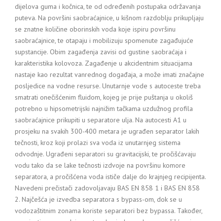
dijelova guma i kočnica, te od određenih postupaka održavanja
puteva. Na površini saobraćajnice, u kišnom razdoblju prikupljaju
se znatne količine oborinskih voda koje ispiru površinu
saobraćajnice, te otapaju i mobilizuju spomenute zagađujuće
supstancije. Obim zagađenja zavisi od gustine saobraćaja i
karakteristika kolovoza. Zagađenje u akcidentnim situacijama
nastaje kao rezultat vanrednog događaja, a može imati značajne
posljedice na vodne resurse. Unutarnje vode s autoceste treba
smatrati onečišćenim fluidom, kojeg je prije puštanja u okoliš
potrebno u hipsometrijski najnižim tačkama uzdužnog profila
saobraćajnice prikupiti u separatore ulja. Na autocesti A1 u
prosjeku na svakih 300-400 metara je ugrađen separator lakih
tečnosti, kroz koji prolazi sva voda iz unutarnjeg sistema
odvodnje. Ugrađeni separatori su gravitacijski, te pročišćavaju
vodu tako da se lake tečnosti izdvoje na površinu komore
separatora, a pročišćena voda ističe dalje do krajnjeg recipijenta.
Navedeni prečistači zadovoljavaju BAS EN 858 1 i BAS EN 858
2. Najčešća je izvedba separatora s bypass-om, dok se u
vodozaštitnim zonama koriste separatori bez bypassa. Također,