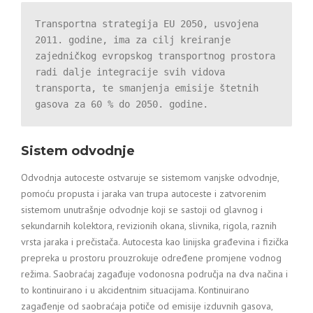
Transportna strategija EU 2050, usvojena 
2011. godine, ima za cilj kreiranje 
zajedničkog evropskog transportnog prostora 
radi dalje integracije svih vidova 
transporta, te smanjenja emisije štetnih 
gasova za 60 % do 2050. godine.
Sistem odvodnje
Odvodnja autoceste ostvaruje se sistemom vanjske odvodnje,
pomoću propusta i jaraka van trupa autoceste i zatvorenim
sistemom unutrašnje odvodnje koji se sastoji od glavnog i
sekundarnih kolektora, revizionih okana, slivnika, rigola, raznih
vrsta jaraka i prečistača. Autocesta kao linijska građevina i fizička
prepreka u prostoru prouzrokuje određene promjene vodnog
režima. Saobraćaj zagađuje vodonosna područja na dva načina i
to kontinuirano i u akcidentnim situacijama. Kontinuirano
zagađenje od saobraćaja potiče od emisije izduvnih gasova,