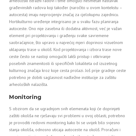
arheološki istražni radovi i time omogući nesmetan nastavak
građevinskih radova koji također (naročito u ovom kontekstu –
autocesta) imaju neprocjenjiv značaj za cjelokupnu zajednicu.
Hortikulturno uređenje integrisano je u svaku fazu planiranja
autoceste. Ono nije zasebna ili dodatna aktivnost, već je važan
element pri projektovanju i građenju svake savremene
saobraćajnice, što upravo u najvećoj mjeri doprinosi vizuelnom
uklapanju trase u okoliš. Kod projektovanja i izbora trase nove
ceste često se nastoji omogućiti lakši pristup i otkrivanje
posebnih znamenitosti ili specifičnih lokaliteta od izuzetnog
kulturnog značaja kroz koje cesta prolazi. Još prije gradnje ceste
potrebno je dobiti saglasnost nadležne institucije za zaštitu
arheoloških nalazišta.
Monitoring
S obzirom da se ugradnjom svih elemenata koji će doprinjeti
zaštiti okoliša ne rješavaju svi problemi u ovoj oblasti, potrebno
je provoditi redovni monitoring kako bi se uvijek bilo svjesno
stanja okoliša, odnosno uticaja autoceste na okoliš. Proračuni i