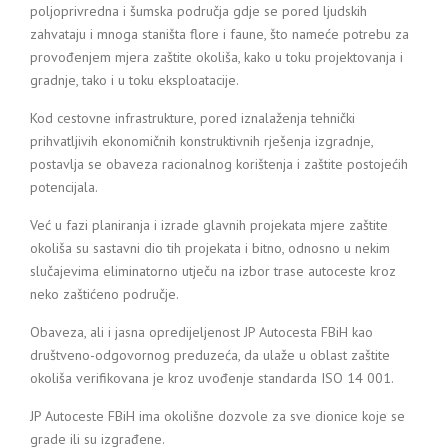
poljoprivredna i šumska područja gdje se pored ljudskih
zahvataju i mnoga staništa flore i faune, što nameće potrebu za
provođenjem mjera zaštite okoliša, kako u toku projektovanja i
gradnje, tako i u toku eksploatacije.
Kod cestovne infrastrukture, pored iznalaženja tehnički
prihvatljivih ekonomičnih konstruktivnih rješenja izgradnje,
postavlja se obaveza racionalnog korištenja i zaštite postojećih
potencijala.
Već u fazi planiranja i izrade glavnih projekata mjere zaštite
okoliša su sastavni dio tih projekata i bitno, odnosno u nekim
slučajevima eliminatorno utječu na izbor trase autoceste kroz
neko zaštićeno područje.
Obaveza, ali i jasna opredijeljenost JP Autocesta FBiH kao
društveno-odgovornog preduzeća, da ulaže u oblast zaštite
okoliša verifikovana je kroz uvođenje standarda ISO 14 001.
JP Autoceste FBiH ima okolišne dozvole za sve dionice koje se
grade ili su izgrađene.