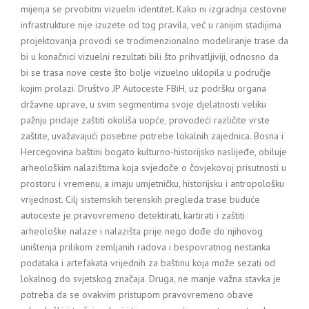
mijenja se prvobitni vizuelni identitet. Kako ni izgradnja cestovne
infrastrukture nije izuzete od tog pravila, već u ranijim stadijima
projektovanja provodi se trodimenzionalno modeliranje trase da
bi u konačnici vizuelni rezultati bili što prihvatljiviji, odnosno da
bi se trasa nove ceste što bolje vizuelno uklopila u područje
kojim prolazi. Društvo JP Autoceste FBiH, uz podršku organa
državne uprave, u svim segmentima svoje djelatnosti veliku
pažnju pridaje zaštiti okoliša uopće, provodeći različite vrste
zaštite, uvažavajući posebne potrebe lokalnih zajednica. Bosna i
Hercegovina baštini bogato kulturno-historijsko naslijeđe, obiluje
arheološkim nalazištima koja svjedoče o čovjekovoj prisutnosti u
prostoru i vremenu, a imaju umjetničku, historijsku i antropološku
vrijednost. Cilj sistemskih terenskih pregleda trase buduće
autoceste je pravovremeno detektirati, kartirati i zaštiti
arheološke nalaze i nalazišta prije nego dođe do njihovog
uništenja prilikom zemljanih radova i bespovratnog nestanka
podataka i artefakata vrijednih za baštinu koja može sezati od
lokalnog do svjetskog značaja. Druga, ne manje važna stavka je
potreba da se ovakvim pristupom pravovremeno obave