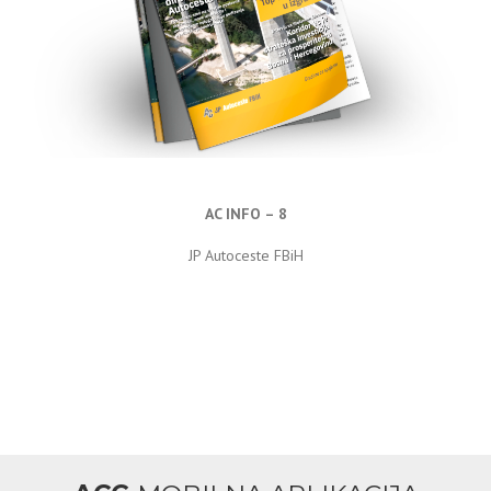
AC INFO – 8
JP Autoceste FBiH