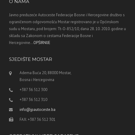
O NAMA
Javno preduzeće Autoceste Federacije Bosne i Hercegovine društvo s
ograničenom odgovornošću Mostar registrovano je u Općinskom
sudu u Mostaru, pod brojem: Tt-O-852/10, dana 28. 10. 2010. godine u
skladu sa Zakonom o cestama Federacije Bosne i
Hercegovine...
OPŠIRNIJE
SJEDIŠTE MOSTAR
Adema Buća 20, 88000 Mostar,
Bosna i Hercegovina
+387 36 512 300
+387 36 512 310
info@jpautoceste.ba
FAX: +387 36 512 301