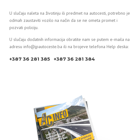
U slučaju naleta na životinju ili predmet na autocesti, potrebno je
odmah zaustaviti vozilo na način da se ne ometa promet i
pozvati policiju.
U slučaju dodatnih informacija obratite nam se putem e-maila na
adresu info@jpautoceste.ba ili na brojeve telefona Help deska:
+387 36 281 385 +387 36 281 384