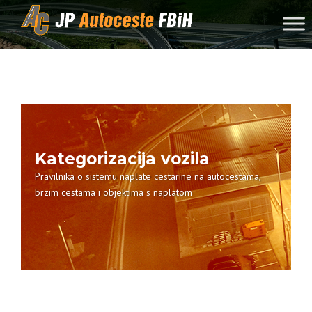
Skip to content
Kategorizacija vozila
Pravilnika o sistemu naplate cestarine na autocestama,
brzim cestama i objektima s naplatom