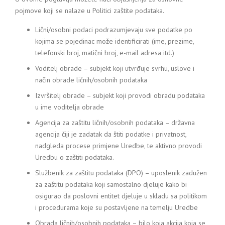
pojmove koji se nalaze u Politici zaštite podataka.
Lični/osobni podaci podrazumjevaju sve podatke po
kojima se pojedinac može identificirati (ime, prezime,
telefonski broj, matični broj, e-mail adresa itd.)
Voditelj obrade – subjekt koji utvrđuje svrhu, uslove i
način obrade ličnih/osobnih podataka
Izvršitelj obrade – subjekt koji provodi obradu podataka
u ime voditelja obrade
Agencija za zaštitu ličnih/osobnih podataka – državna
agencija čiji je zadatak da štiti podatke i privatnost,
nadgleda procese primjene Uredbe, te aktivno provodi
Uredbu o zaštiti podataka.
Službenik za zaštitu podataka (DPO) – uposlenik zadužen
za zaštitu podataka koji samostalno djeluje kako bi
osigurao da poslovni entitet djeluje u skladu sa politikom
i procedurama koje su postavljene na temelju Uredbe
Obrada ličnih/osobnih podataka – bilo koja akcija koja se