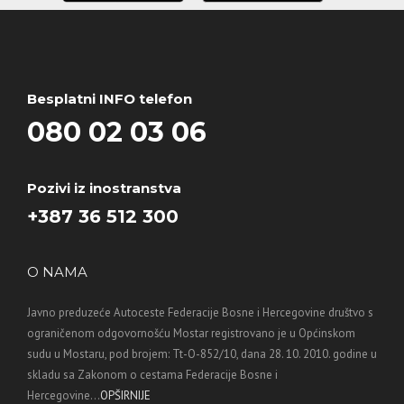
Besplatni INFO telefon
080 02 03 06
Pozivi iz inostranstva
+387 36 512 300
O NAMA
Javno preduzeće Autoceste Federacije Bosne i Hercegovine društvo s
ograničenom odgovornošću Mostar registrovano je u Općinskom
sudu u Mostaru, pod brojem: Tt-O-852/10, dana 28. 10. 2010. godine u
skladu sa Zakonom o cestama Federacije Bosne i
Hercegovine...
OPŠIRNIJE