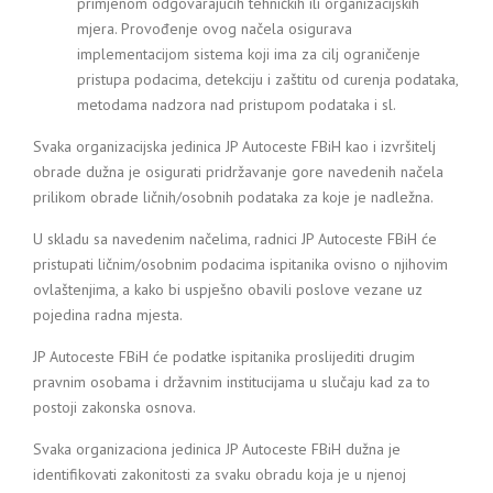
primjenom odgovarajućih tehničkih ili organizacijskih
mjera. Provođenje ovog načela osigurava
implementacijom sistema koji ima za cilj ograničenje
pristupa podacima, detekciju i zaštitu od curenja podataka,
metodama nadzora nad pristupom podataka i sl.
Svaka organizacijska jedinica JP Autoceste FBiH kao i izvršitelj
obrade dužna je osigurati pridržavanje gore navedenih načela
prilikom obrade ličnih/osobnih podataka za koje je nadležna.
U skladu sa navedenim načelima, radnici JP Autoceste FBiH će
pristupati ličnim/osobnim podacima ispitanika ovisno o njihovim
ovlaštenjima, a kako bi uspješno obavili poslove vezane uz
pojedina radna mjesta.
JP Autoceste FBiH će podatke ispitanika proslijediti drugim
pravnim osobama i državnim institucijama u slučaju kad za to
postoji zakonska osnova.
Svaka organizaciona jedinica JP Autoceste FBiH dužna je
identifikovati zakonitosti za svaku obradu koja je u njenoj