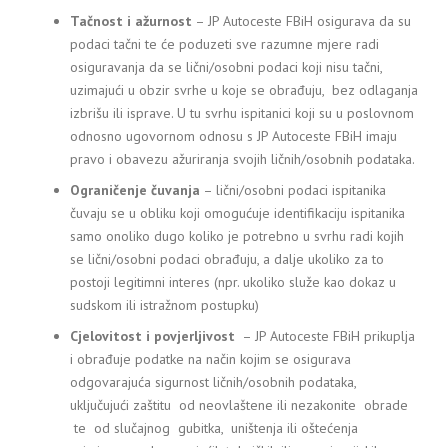
Tačnost i ažurnost
– JP Autoceste FBiH osigurava da su
podaci tačni te će poduzeti sve razumne mjere radi
osiguravanja da se lični/osobni podaci koji nisu tačni,
uzimajući u obzir svrhe u koje se obrađuju, bez odlaganja
izbrišu ili isprave. U tu svrhu ispitanici koji su u poslovnom
odnosno ugovornom odnosu s JP Autoceste FBiH imaju
pravo i obavezu ažuriranja svojih ličnih/osobnih podataka.
Ograničenje čuvanja
– lični/osobni podaci ispitanika
čuvaju se u obliku koji omogućuje identifikaciju ispitanika
samo onoliko dugo koliko je potrebno u svrhu radi kojih
se lični/osobni podaci obrađuju, a dalje ukoliko za to
postoji legitimni interes (npr. ukoliko služe kao dokaz u
sudskom ili istražnom postupku)
Cjelovitost i povjerljivost
– JP Autoceste FBiH prikuplja
i obrađuje podatke na način kojim se osigurava
odgovarajuća sigurnost ličnih/osobnih podataka,
uključujući zaštitu od neovlaštene ili nezakonite obrade
te od slučajnog gubitka, uništenja ili oštećenja