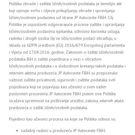
Politika obrade i zaštite ličnih/osobnih podataka je temeljni akt
koji opisuje svrhu i ciljeve prikupljanja, obrade i upravljanja
ličnim/osobnim podacima od strane JP Autoceste FBiH. Cilj
Politike je uspostaviti odgovarajuće procese zaštite i upravljanja
ličnim/osobnim podacima ispitanika, odnosno korisnika usluga,
radnika i drugih osoba čiji se lični/osobni podaci obrađuju, u
skladu sa GDPR uredbom (EU) 2016/679 Evropskog parlamenta
i Vijeća od 27.04.2016. godine, Zakonom o zaštiti ličnih/osobnih
podataka BiH o zaštiti pojedinaca u vezi s obradom
ličnih/osobnih podataka i o slobodnom kretanju takvih podataka i
internim aktima preduzeća. JP Autoceste FBiH su prepoznale
važnost zaštite privatnosti, sigurnosti i zaštite podataka svih
pojedinaca koji se pojavljuju kao učesnici u svim našim
poslovnim procesima. JP Autoceste FBiH putem ove Politike
izražava spremnost na poštivanje uredbe, zakona, internih akata
preduzeća o zaštiti ličnih/osobnih podataka.
Pojedinci kao učesnici procesa na koje se Politika odnosi su:
sadašnji radnici u preduzeću JP Autoceste FBiH,