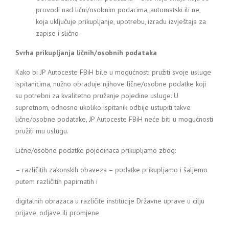
provodi nad lični/osobnim podacima, automatski ili ne,
koja uključuje prikupljanje, upotrebu, izradu izvještaja za
zapise i slično
Svrha prikupljanja ličnih/osobnih podataka
Kako bi JP Autoceste FBiH bile u mogućnosti pružiti svoje usluge
ispitanicima, nužno obrađuje njihove lične/osobne podatke koji
su potrebni za kvalitetno pružanje pojedine usluge. U
suprotnom, odnosno ukoliko ispitanik odbije ustupiti takve
lične/osobne podatake, JP Autoceste FBiH neće biti u mogućnosti
pružiti mu uslugu.
Lične/osobne podatke pojedinaca prikupljamo zbog:
– različitih zakonskih obaveza – podatke prikupljamo i šaljemo
putem različitih papirnatih i
digitalnih obrazaca u različite institucije Državne uprave u cilju
prijave, odjave ili promjene