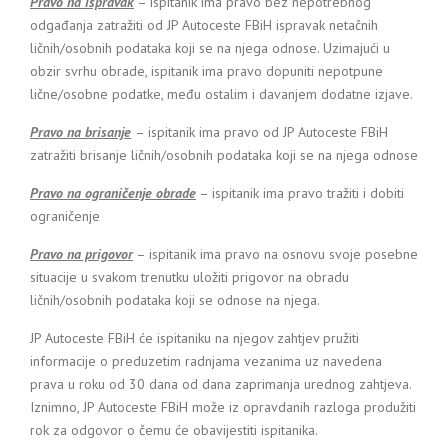
Pravo na ispravak
– ispitanik ima pravo bez nepotrebnog
odgađanja zatražiti od JP Autoceste FBiH ispravak netačnih
ličnih/osobnih podataka koji se na njega odnose. Uzimajući u
obzir svrhu obrade, ispitanik ima pravo dopuniti nepotpune
lične/osobne podatke, među ostalim i davanjem dodatne izjave.
Pravo na brisanje
– ispitanik ima pravo od JP Autoceste FBiH
zatražiti brisanje ličnih/osobnih podataka koji se na njega odnose
Pravo na ograničenje obrade
– ispitanik ima pravo tražiti i dobiti
ograničenje
Pravo na prigovor
– ispitanik ima pravo na osnovu svoje posebne
situacije u svakom trenutku uložiti prigovor na obradu
ličnih/osobnih podataka koji se odnose na njega.
JP Autoceste FBiH će ispitaniku na njegov zahtjev pružiti
informacije o preduzetim radnjama vezanima uz navedena
prava u roku od 30 dana od dana zaprimanja urednog zahtjeva.
Iznimno, JP Autoceste FBiH može iz opravdanih razloga produžiti
rok za odgovor o čemu će obavijestiti ispitanika.