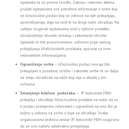
ispitanika te će prema Uredbi, Zakonu i internim aktima
pružati ispitanicima sve potrebne informacije o tome koji
se lični/osobni podaci koji se odnose na njih prikupljaju,
upotrebljavaju, daju na uvid ili na drugi način obrađuju. Na
zahtjev osigurati ispitanicima uvid u njihove podatke,
obrazloženje obrade, temelja i zakonitosti obrade.
Ispitanik će biti pravovremeno, odnosno prije samog
prikupljanja ličnih/osobnih podataka, upoznat sa svim
relevantnim informacijama.
Ograničenje svrhe
– lični/osobni podaci moraju biti
prikupljeni u posebne, izričite i zakonite svrhe te se dalje
ne smiju obrađivati na način koji nije u skladu s tim
svrhama.
Smanjenje količine podataka
– JP Autoceste FBiH
prikuplja i obrađuje lične/osobne podatke na način da su
ti podaci primjereni, relevantni i ograničeni na ono što je
nužno u odnosu na svrhe u koje se obrađuju. Svaka
organizaciona jedinica unutar JP Autoceste FBiH osigurava
da se ovo načelo adekvatno primjenjuje.