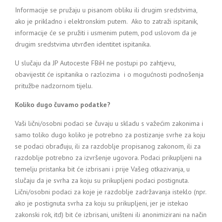
Informacije se pružaju u pisanom obliku ili drugim sredstvima,
ako je prikladno i elektronskim putem. Ako to zatraži ispitanik,
informacije će se pružiti i usmenim putem, pod uslovom da je
drugim sredstvima utvrđen identitet ispitanika.
U slučaju da JP Autoceste FBiH ne postupi po zahtjevu,
obavijestit će ispitanika o razlozima i o mogućnosti podnošenja
pritužbe nadzornom tijelu.
Koliko dugo čuvamo podatke?
Vaši lični/osobni podaci se čuvaju u skladu s važećim zakonima i
samo toliko dugo koliko je potrebno za postizanje svrhe za koju
se podaci obrađuju, ili za razdoblje propisanog zakonom, ili za
razdoblje potrebno za izvršenje ugovora. Podaci prikupljeni na
temelju pristanka bit će izbrisani i prije Vašeg otkazivanja, u
slučaju da je svrha za koju su prikupljeni podaci postignuta.
Lični/osobni podaci za koje je razdoblje zadržavanja isteklo (npr.
ako je postignuta svrha za koju su prikupljeni, jer je istekao
zakonski rok, itd) bit će izbrisani, uništeni ili anonimizirani na način