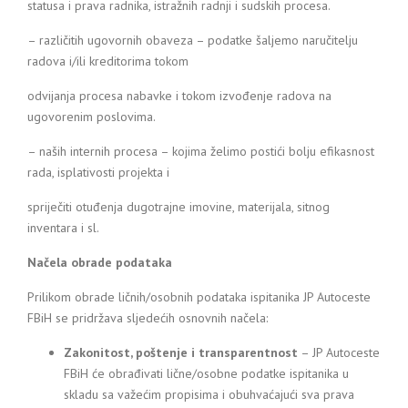
statusa i prava radnika, istražnih radnji i sudskih procesa.
– različitih ugovornih obaveza – podatke šaljemo naručitelju
radova i/ili kreditorima tokom
odvijanja procesa nabavke i tokom izvođenje radova na
ugovorenim poslovima.
– naših internih procesa – kojima želimo postići bolju efikasnost
rada, isplativosti projekta i
spriječiti otuđenja dugotrajne imovine, materijala, sitnog
inventara i sl.
Načela obrade podataka
Prilikom obrade ličnih/osobnih podataka ispitanika JP Autoceste
FBiH se pridržava sljedećih osnovnih načela:
Zakonitost, poštenje i transparentnost
– JP Autoceste
FBiH će obrađivati lične/osobne podatke ispitanika u
skladu sa važećim propisima i obuhvaćajući sva prava