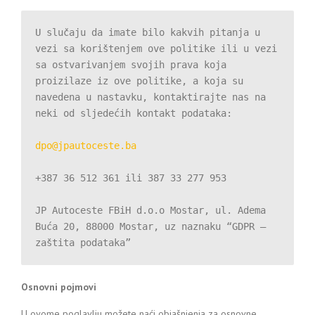
U slučaju da imate bilo kakvih pitanja u 
vezi sa korištenjem ove politike ili u vezi 
sa ostvarivanjem svojih prava koja 
proizilaze iz ove politike, a koja su 
navedena u nastavku, kontaktirajte nas na 
neki od sljedećih kontakt podataka:

dpo@jpautoceste.ba
+387 36 512 361 ili 387 33 277 953

JP Autoceste FBiH d.o.o Mostar, ul. Adema 
Buća 20, 88000 Mostar, uz naznaku “GDPR – 
zaštita podataka”
Osnovni pojmovi
U ovome poglavlju možete naći objašnjenja za osnovne