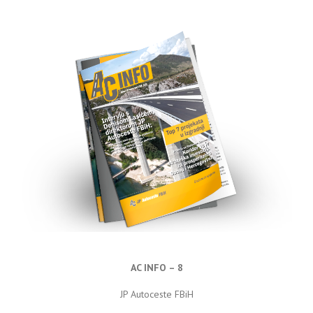
AC INFO – 8
JP Autoceste FBiH