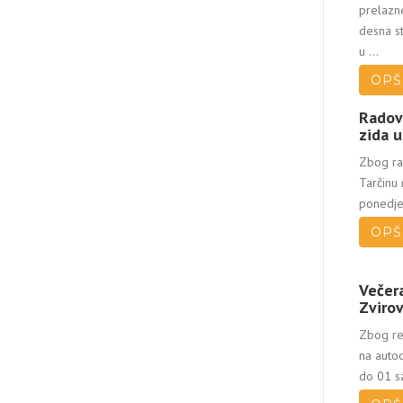
prelazn
desna st
u ...
OPŠ
Radov
zida u
Zbog ra
Tarčinu 
ponedjel
OPŠ
Večera
Zvirov
Zbog red
na autoc
do 01 sa