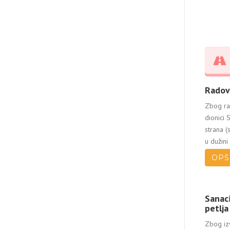
Radovi
Zbog rad
dionici 
strana (
u dužini 
OPŠ
Sanac
petlja
Zbog iz