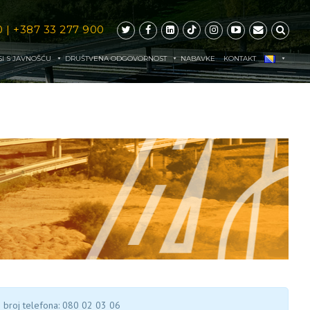
0
|
+387 33 277 900
I S JAVNOŠĆU
DRUŠTVENA ODGOVORNOST
NABAVKE
KONTAKT
broj telefona: 080 02 03 06