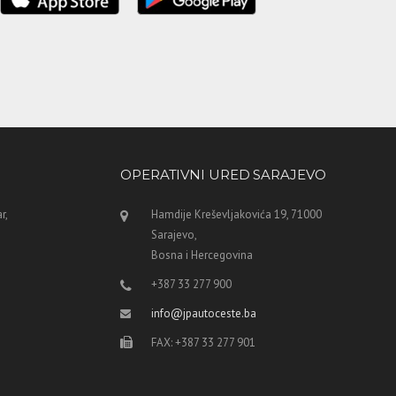
OPERATIVNI URED SARAJEVO
r,
Hamdije Kreševljakovića 19, 71000
Sarajevo,
Bosna i Hercegovina
+387 33 277 900
info@jpautoceste.ba
FAX: +387 33 277 901