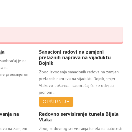
ja
Sanacioni radovi na zamjeni
prelaznih naprava na vijaduktu
saobraćaj je na
Bojnik
ca na
Zbog izvođenja sanacionih radova na zamjeni
vine preusmjeren
prelaznih naprava na vijaduktu Bojnik, smjer
Vlakovo- Jošanica , saobraćaj će se odvijati
jednom ...
OPŠIRNIJE
vanja na
Redovno servisiranje tunela Bijela
Vlaka
dova na zamjeni
Zbog redovnog servisiranja tunela na autocesti