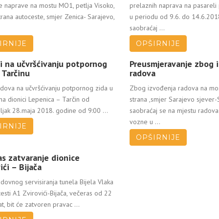
e naprave na mostu MO1, petlja Visoko,
prelaznih naprava na pasareli 
rana autoceste, smjer Zenica- Sarajevo,
u periodu od 9.6. do 14.6.201
saobraćaj ...
IRNIJE
OPŠIRNIJE
i na učvršćivanju potpornog
Preusmjeravanje zbog 
 Tarčinu
radova
dova na učvršćivanju potpornog zida u
Zbog izvođenja radova na mos
na dionici Lepenica – Tarčin od
strana ,smjer Sarajevo sjever
jak 28.maja 2018. godine od 9:00 ...
saobraćaj se na mjestu radova
vozne u ...
IRNIJE
OPŠIRNIJE
s zatvaranje dionice
ići – Bijača
ovnog servisiranja tunela Bijela Vlaka
esti A1 Zvirovići-Bijača, večeras od 22
t, bit će zatvoren pravac ...