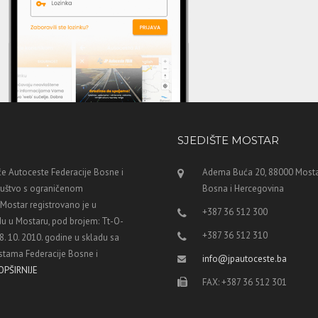
SJEDIŠTE MOSTAR
e Autoceste Federacije Bosne i
Adema Buća 20, 88000 Mosta
ruštvo s ograničenom
Bosna i Hercegovina
ostar registrovano je u
+387 36 512 300
u u Mostaru, pod brojem: Tt-O-
+387 36 512 310
8. 10. 2010. godine u skladu sa
tama Federacije Bosne i
info@jpautoceste.ba
OPŠIRNIJE
FAX: +387 36 512 301