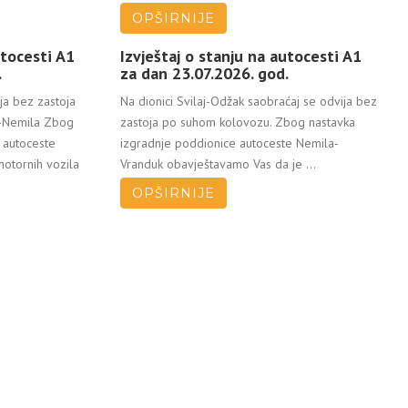
OPŠIRNIJE
utocesti A1
Izvještaj o stanju na autocesti A1
.
za dan 23.07.2026. god.
ja bez zastoja
Na dionici Svilaj-Odžak saobraćaj se odvija bez
a-Nemila Zbog
zastoja po suhom kolovozu. Zbog nastavka
 autoceste
izgradnje poddionice autoceste Nemila-
otornih vozila
Vranduk obavještavamo Vas da je ...
OPŠIRNIJE