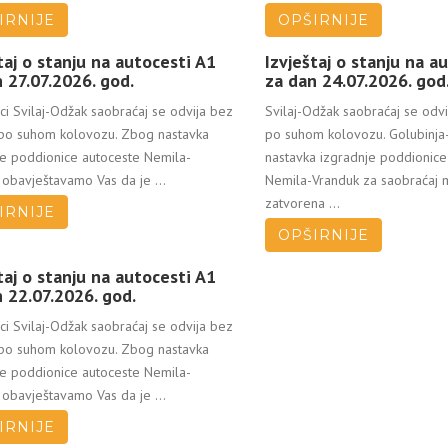
IRNIJE
OPŠIRNIJE
taj o stanju na autocesti A1
Izvještaj o stanju na a
 27.07.2026. god.
za dan 24.07.2026. god
ci Svilaj-Odžak saobraćaj se odvija bez
Svilaj-Odžak saobraćaj se odvi
 po suhom kolovozu. Zbog nastavka
po suhom kolovozu. Golubinj
je poddionice autoceste Nemila-
nastavka izgradnje poddionice
obavještavamo Vas da je ...
Nemila-Vranduk za saobraćaj m
zatvorena ...
IRNIJE
OPŠIRNIJE
taj o stanju na autocesti A1
 22.07.2026. god.
ci Svilaj-Odžak saobraćaj se odvija bez
 po suhom kolovozu. Zbog nastavka
je poddionice autoceste Nemila-
obavještavamo Vas da je ...
IRNIJE