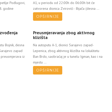
petlje Podlugovi,
A1, u periodu od 22:00h do 06:00h bit će
8. godine
zatvorena dionica Zvirovići - Bijača (desna ...
OPŠIRNIJE
izvođenja
Preusmjeravanja zbog aktivnog
klizišta
tu Bojnik, desna
Na autoputu A-1, dionici Sarajevo zapad-
-Sarajevo zapad
Lepenica, zbog aktivnog klizišta na lokalitetu
 preusmjerava iz
Ban Brdo, saobraćaj je u tunelu Igman, kao i na
mjestu ...
OPŠIRNIJE