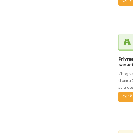
OPŠ
Privre
sanaci
Zbog san
dionica 
se u des
OPŠ