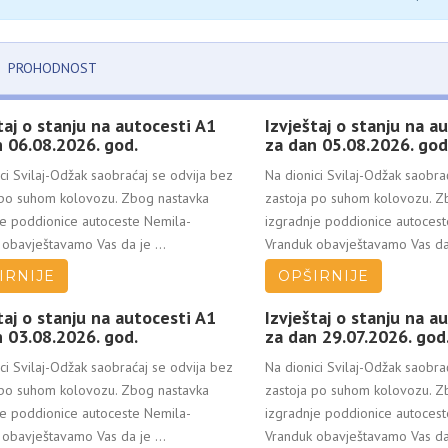
PROHODNOST
taj o stanju na autocesti A1
Izvještaj o stanju na a
 06.08.2026. god.
za dan 05.08.2026. god
ci Svilaj-Odžak saobraćaj se odvija bez
Na dionici Svilaj-Odžak saobra
 po suhom kolovozu. Zbog nastavka
zastoja po suhom kolovozu. Z
je poddionice autoceste Nemila-
izgradnje poddionice autoces
obavještavamo Vas da je ...
Vranduk obavještavamo Vas da 
IRNIJE
OPŠIRNIJE
taj o stanju na autocesti A1
Izvještaj o stanju na a
 03.08.2026. god.
za dan 29.07.2026. god
ci Svilaj-Odžak saobraćaj se odvija bez
Na dionici Svilaj-Odžak saobra
 po suhom kolovozu. Zbog nastavka
zastoja po suhom kolovozu. Z
je poddionice autoceste Nemila-
izgradnje poddionice autoces
obavještavamo Vas da je ...
Vranduk obavještavamo Vas da 