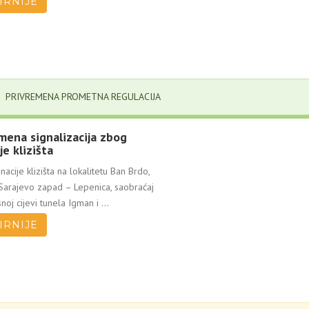
IRNIJE
PRIVREMENA PROMETNA REGULACIJA
mena signalizacija zbog
je klizišta
acije klizišta na lokalitetu Ban Brdo,
Sarajevo zapad – Lepenica, saobraćaj
noj cijevi tunela Igman i ...
IRNIJE