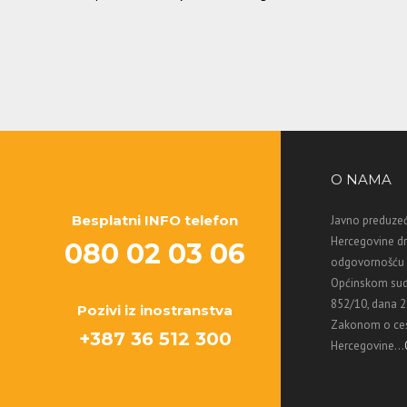
O NAMA
Besplatni INFO telefon
Javno preduzeć
Hercegovine d
080 02 03 06
odgovornošću M
Općinskom sud
852/10, dana 2
Pozivi iz inostranstva
Zakonom o ces
+387 36 512 300
Hercegovine...