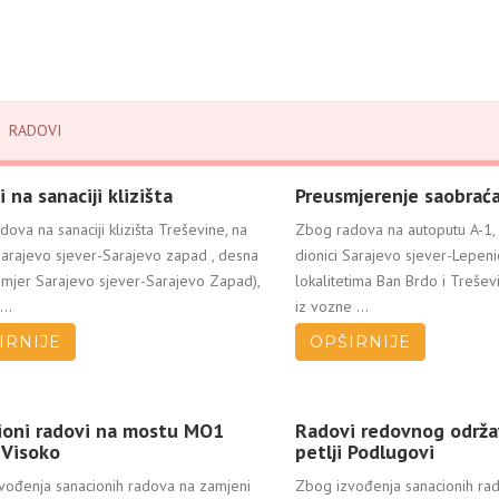
RADOVI
 na sanaciji klizišta
Preusmjerenje saobraća
ova na sanaciji klizišta Treševine, na
Zbog radova na autoputu A-1, 
Sarajevo sjever-Sarajevo zapad , desna
dionici Sarajevo sjever-Lepeni
smjer Sarajevo sjever-Sarajevo Zapad),
lokalitetima Ban Brdo i Treše
...
iz vozne ...
IRNIJE
OPŠIRNIJE
ioni radovi na mostu MO1
Radovi redovnog održa
 Visoko
petlji Podlugovi
vođenja sanacionih radova na zamjeni
Zbog izvođenja sanacionih ra