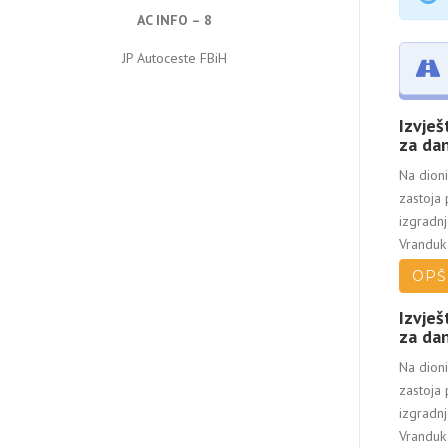
AC INFO – 8
JP Autoceste FBiH
Izvješ
za dan
Na dioni
zastoja
izgradn
Vranduk 
OPŠ
Izvješ
za dan
Na dioni
zastoja
izgradn
Vranduk 