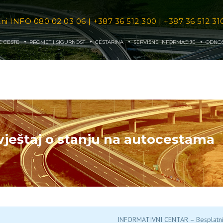
tni INFO
080 02 03 06
|
+387 36 512 300
|
+387 36 512 31
E CESTE
PROMET I SIGURNOST
CESTARINA
SERVISNE INFORMACIJE
ODNOS
vještaj o stanju na autocestama
INFORMATIVNI CENTAR – Besplatni 