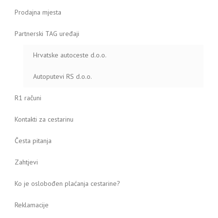
Prodajna mjesta
Partnerski TAG uređaji
Hrvatske autoceste d.o.o.
Autoputevi RS d.o.o.
R1 računi
Kontakti za cestarinu
Česta pitanja
Zahtjevi
Ko je oslobođen plaćanja cestarine?
Reklamacije