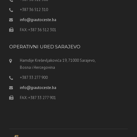
+387 36 512 310
info@jpautoceste.ba
FAX: +387 36 512 301
OPERATIVNI URED SARAJEVO
Hamdije Kreševljakovića 19, 71000 Sarajevo,
Bosna i Hercegovina
+387 33 277 900
info@jpautoceste.ba
FAX: +387 33 277 901