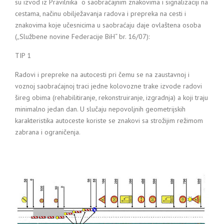
su izvod iz Pravilnika o saobraćajnim znakovima i signalizaciji na
cestama, načinu obilježavanja radova i prepreka na cesti i
znakovima koje učesnicima u saobraćaju daje ovlaštena osoba
(„Službene novine Federacije BiH“ br. 16/07):
TIP 1
Radovi i prepreke na autocesti pri čemu se na zaustavnoj i
voznoj saobraćajnoj traci jedne kolovozne trake izvode radovi
šireg obima (rehabilitiranje, rekonstruiranje, izgradnja) a koji traju
minimalno jedan dan. U slučaju nepovoljnih geometrijskih
karakteristika autoceste koriste se znakovi sa strožijim režimom
zabrana i ograničenja.