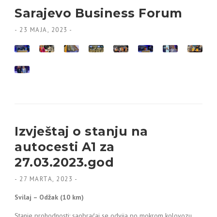
Sarajevo Business Forum
-
23 MAJA, 2023
-
Izvještaj o stanju na
autocesti A1 za
27.03.2023.god
-
27 MARTA, 2023
-
Svilaj – Odžak (10 km)
Stanje prohodnosti: saobraćaj se odvija po mokrom kolovozu.