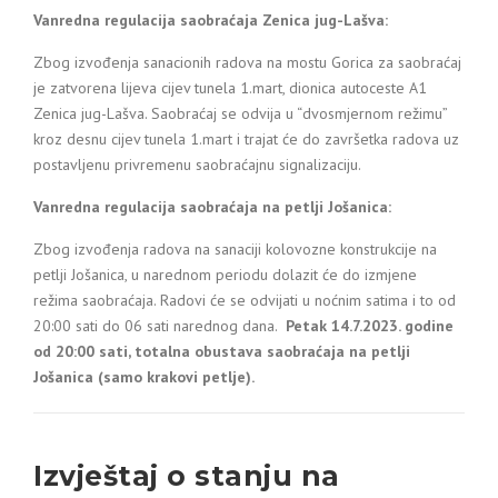
Vanredna regulacija saobraćaja Zenica jug-Lašva:
Zbog izvođenja sanacionih radova na mostu Gorica za saobraćaj
je zatvorena lijeva cijev tunela 1.mart, dionica autoceste A1
Zenica jug-Lašva. Saobraćaj se odvija u “dvosmjernom režimu”
kroz desnu cijev tunela 1.mart i trajat će do završetka radova uz
postavljenu privremenu saobraćajnu signalizaciju.
Vanredna regulacija saobraćaja
na petlji Jošanica:
Zbog izvođenja radova na sanaciji kolovozne konstrukcije na
petlji Jošanica, u narednom periodu dolazit će do izmjene
režima saobraćaja. Radovi će se odvijati u noćnim satima i to od
20:00 sati do 06 sati narednog dana.
Petak 14.7.2023. godine
od 20:00 sati, totalna obustava saobraćaja na petlji
Jošanica (samo krakovi petlje).
Izvještaj o stanju na