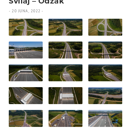
Svilaj – Odžak
-
20 JUNA, 2022
-