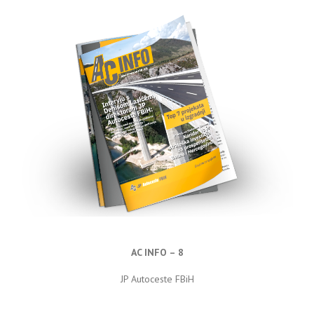
AC INFO – 8
JP Autoceste FBiH