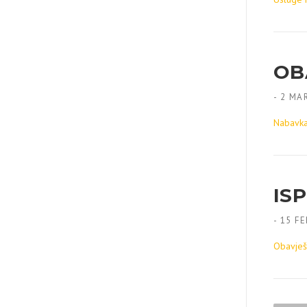
OB
-
2 MAR
Nabavka
IS
-
15 FE
Obavješ