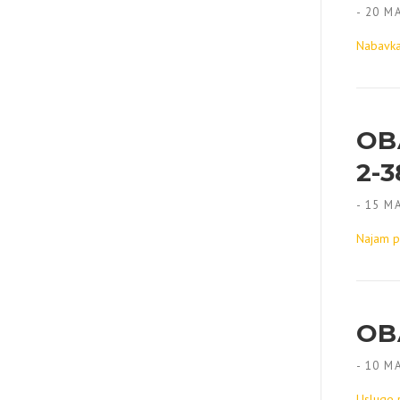
-
20 MA
Nabavka
OB
2-3
-
15 MA
Najam pr
OB
-
10 MA
Usluge 