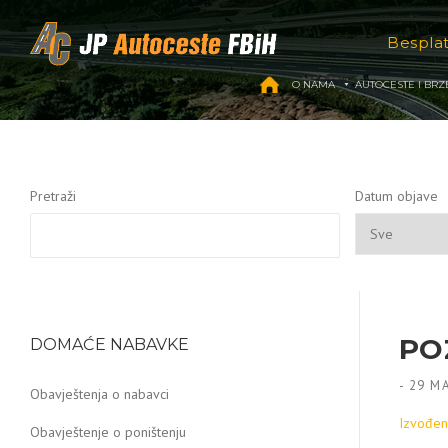
Skip to content
Bespla
O NAMA
AUTOCESTE I BRZ
Pretraži
Datum objave
PO
DOMAĆE NABAVKE
-
29 MA
Obavještenja o nabavci
Izvođenj
Obavještenje o poništenju