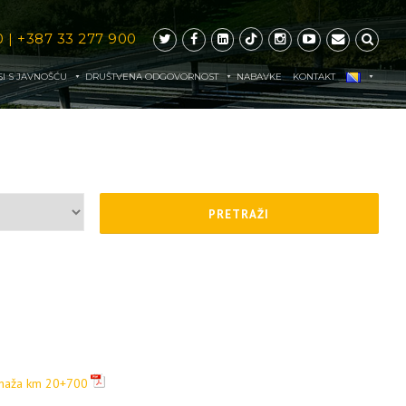
0
|
+387 33 277 900
I S JAVNOŠĆU
DRUŠTVENA ODGOVORNOST
NABAVKE
KONTAKT
ionaža km 20+700