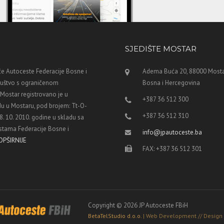
SJEDIŠTE MOSTAR
e Autoceste Federacije Bosne i
Adema Buća 20, 88000 Mosta
ruštvo s ograničenom
Bosna i Hercegovina
ostar registrovano je u
+387 36 512 300
u u Mostaru, pod brojem: Tt-O-
+387 36 512 310
8. 10. 2010. godine u skladu sa
tama Federacije Bosne i
info@jpautoceste.ba
OPŠIRNIJE
FAX: +387 36 512 301
Copyright © 2026 JP Autoceste FBiH
BetaTelStudio d.o.o.
| Web Development // Design