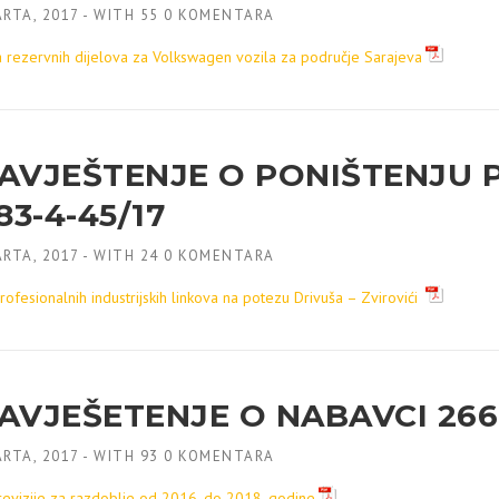
RTA, 2017
-
WITH
55 0 KOMENTARA
 rezervnih dijelova za Volkswagen vozila za područje Sarajeva
AVJEŠTENJE O PONIŠTENJU P
83-4-45/17
RTA, 2017
-
WITH
24 0 KOMENTARA
ofesionalnih industrijskih linkova na potezu Drivuša – Zvirovići
AVJEŠETENJE O NABAVCI 266-1
RTA, 2017
-
WITH
93 0 KOMENTARA
revizije za razdoblje od 2016. do 2018. godine