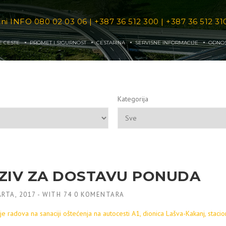
tni INFO
080 02 03 06
|
+387 36 512 300
|
+387 36 512 31
E CESTE
PROMET I SIGURNOST
CESTARINA
SERVISNE INFORMACIJE
ODNOS
Kategorija
ZIV ZA DOSTAVU PONUDA
RTA, 2017
-
WITH
74 0 KOMENTARA
e radova na sanaciji oštećenja na autocesti A1, dionica Lašva-Kakanj, stac