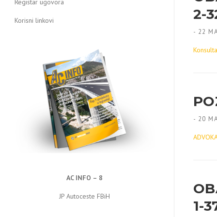
Registar ugovora
2-3
Korisni linkovi
-
22 MA
Konsulta
PO
-
20 MA
ADVOKAT
AC INFO – 8
OB
JP Autoceste FBiH
1-3