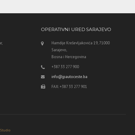
OPERATIVNI URED SARAJEVO
r,
Hamdije Kreševljakovića 19, 71000
Sarajevo,
Bosna i Hercegovina
+387 33 277 900
info@jpautoceste.ba
FAX: +387 33 277 901
 Studio