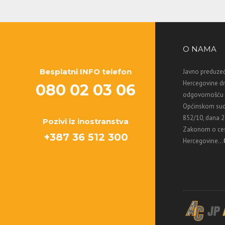
O NAMA
Besplatni INFO telefon
Javno preduzeć
Hercegovine d
080 02 03 06
odgovornošću M
Općinskom sud
852/10, dana 2
Pozivi iz inostranstva
Zakonom o ces
+387 36 512 300
Hercegovine...