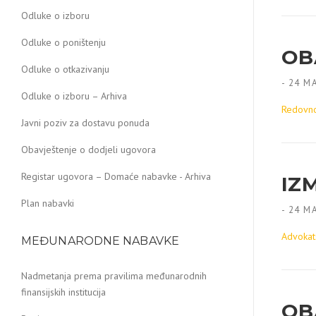
Odluke o izboru
Odluke o poništenju
OBA
Odluke o otkazivanju
-
24 MA
Odluke o izboru – Arhiva
Redovno
Javni poziv za dostavu ponuda
Obavještenje o dodjeli ugovora
Registar ugovora – Domaće nabavke - Arhiva
IZ
Plan nabavki
-
24 MA
Advokat
MEĐUNARODNE NABAVKE
Nadmetanja prema pravilima međunarodnih
finansijskih institucija
OB