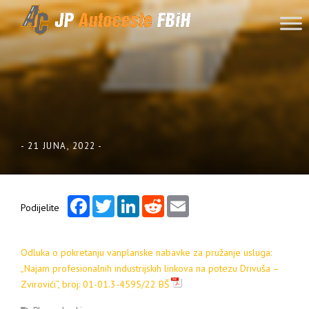
Skip to content
-
21 JUNA, 2022
-
Facebook
Twitter
LinkedIn
Reddit
Email
Podijelite
Odluka o pokretanju vanplanske nabavke za pružanje usluga:
„Najam profesionalnih industrijskih linkova na potezu Drivuša –
Zvirovići“, broj: 01-01.3-4595/22 BŠ