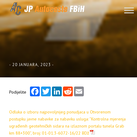
Skip to content
-
20 JANUARA, 2023
-
Facebook
Twitter
LinkedIn
Reddit
Email
Podijelite
Odluka o izboru najpovoljnijeg ponudjaca u Otvorenom
postupku javne nabavke za nabavku usluga: ”Kontrolna mjerenja
ugrađenih geotehničkih sidara na izlaznom portalu tunela Grab
km 88+300”, broj: 01-01.3-6072-16/22 BDž