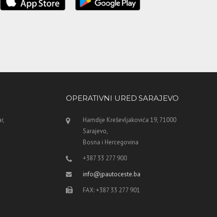
OPERATIVNI URED SARAJEVO
r,
Hamdije Kreševljakovića 19, 71000
Sarajevo,
Bosna i Hercegovina
+387 33 277 900
info@jpautoceste.ba
FAX: +387 33 277 901