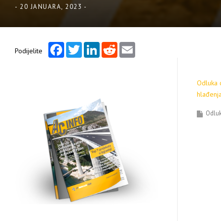
-
20 JANUARA, 2023
-
Facebook
Twitter
LinkedIn
Reddit
Email
Podijelite
Odluka o
hlađenja
Odluk