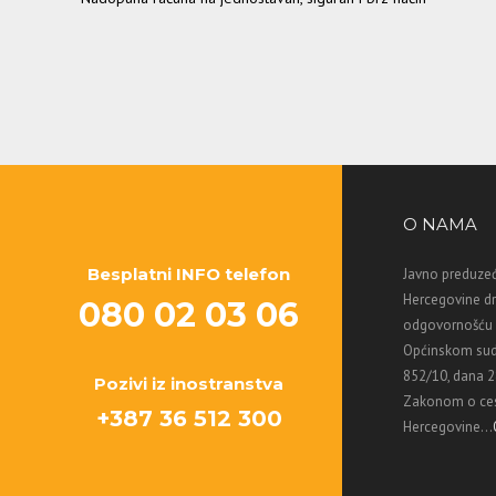
O NAMA
Besplatni INFO telefon
Javno preduzeć
Hercegovine d
080 02 03 06
odgovornošću M
Općinskom sud
852/10, dana 2
Pozivi iz inostranstva
Zakonom o ces
+387 36 512 300
Hercegovine...