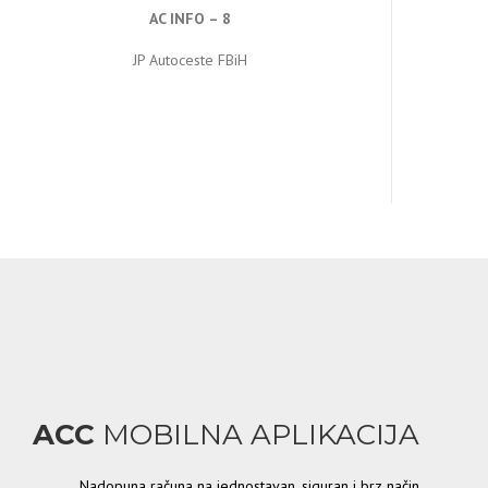
AC INFO – 8
JP Autoceste FBiH
ACC
MOBILNA APLIKACIJA
Nadopuna računa na jednostavan, siguran i brz način