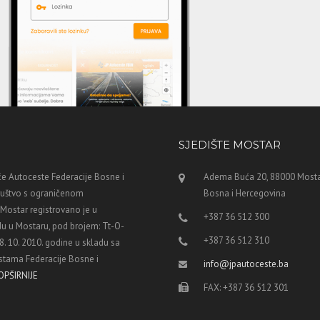
SJEDIŠTE MOSTAR
e Autoceste Federacije Bosne i
Adema Buća 20, 88000 Mosta
ruštvo s ograničenom
Bosna i Hercegovina
ostar registrovano je u
+387 36 512 300
u u Mostaru, pod brojem: Tt-O-
+387 36 512 310
8. 10. 2010. godine u skladu sa
tama Federacije Bosne i
info@jpautoceste.ba
OPŠIRNIJE
FAX: +387 36 512 301