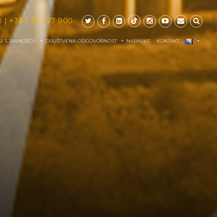
0
|
+387 33 277 900
I S JAVNOŠĆU
DRUŠTVENA ODGOVORNOST
NABAVKE
KONTAKT