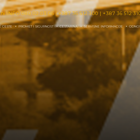
tni INFO
080 02 03 06
|
+387 36 512 300
|
+387 36 512 31
E CESTE
PROMET I SIGURNOST
CESTARINA
SERVISNE INFORMACIJE
ODNOS