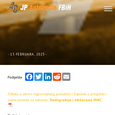
Skip to content
-
15 FEBRUARA, 2023
-
Facebook
Twitter
LinkedIn
Reddit
Email
Podijelite
Odluku o izboru najpovoljnijeg ponuđača i Zapisnik o pregledu i
ocjeni ponuda za nabavku: “
Nadogradnja i održavanje IMAC
“