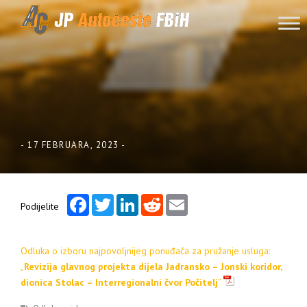
Skip to content
-
17 FEBRUARA, 2023
-
Facebook
Twitter
LinkedIn
Reddit
Email
Podijelite
Odluka o izboru najpovoljnijeg ponuđača za pružanje usluga:
„
Revizija glavnog projekta dijela Jadransko – Jonski koridor,
dionica Stolac – Interregionalni čvor Počitelj
“