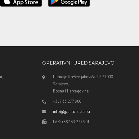
OPERATIVNI URED SARAJEVO
r,
Hamdije Kreševljakovića 19, 71000
Sarajevo,
Bosna i Hercegovina
+387 33 277 900
info@jpautoceste.ba
FAX: +387 33 277 901