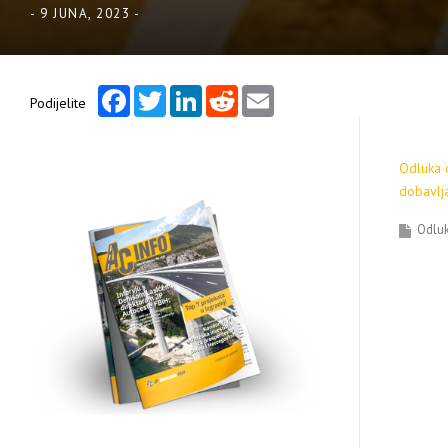
-
9 JUNA, 2023
-
Facebook
Twitter
LinkedIn
Reddit
Email
Podijelite
Odluka 
dobavlj
Odluk