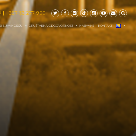
0
|
+387 33 277 900
I S JAVNOŠĆU
DRUŠTVENA ODGOVORNOST
NABAVKE
KONTAKT