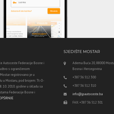
SJEDIŠTE MOSTAR
e Autoceste Federacije Bosne i
Adema Buća 20, 88000 Mosta
ruštvo s ograničenom
Bosna i Hercegovina
ostar registrovano je u
+387 36 512 300
u u Mostaru, pod brojem: Tt-O-
+387 36 512 310
8. 10. 2010. godine u skladu sa
tama Federacije Bosne i
info@jpautoceste.ba
OPŠIRNIJE
FAX: +387 36 512 301