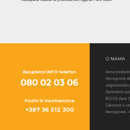
O NAMA
Besplatni INFO telefon
Javno preduzeć
Hercegovine d
080 02 03 06
odgovornošću M
Općinskom sud
852/10, dana 2
Pozivi iz inostranstva
Zakonom o ces
+387 36 512 300
Hercegovine...