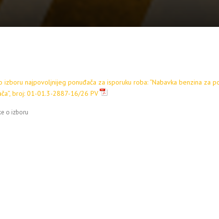
o izboru najpovoljnijeg ponuđača za isporuku roba: “Nabavka benzina za po
ača”, broj: 01-01.3-2887-16/26 PV
e o izboru