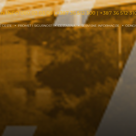
tni INFO
080 02 03 06
|
+387 36 512 300
|
+387 36 512 31
E CESTE
PROMET I SIGURNOST
CESTARINA
SERVISNE INFORMACIJE
ODNOS