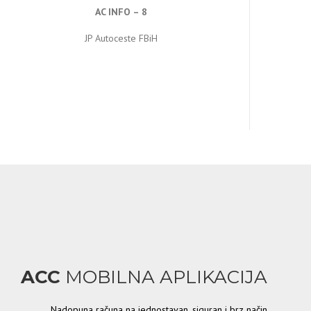
AC INFO – 8
JP Autoceste FBiH
ACC
MOBILNA APLIKACIJA
Nadopuna računa na jednostavan, siguran i brz način