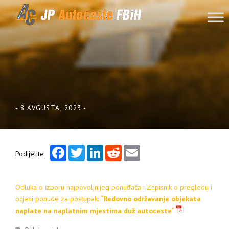
Skip to content
-
8 AVGUSTA, 2023
-
Facebook
Twitter
LinkedIn
Reddit
Email
Podijelite
Odluka o izboru najpovoljnijeg ponuđača i Zapisnik o pregledu i
ocjeni ponude za postupak:
“
Redovno održavanje objekata
naplate na naplatnim mjestima duž autoceste
“