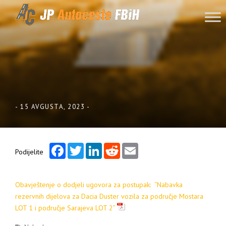
Skip to content
-
15 AVGUSTA, 2023
-
Facebook
Twitter
LinkedIn
Reddit
Email
Podijelite
Obavještenje o dodjeli ugovora za postupak: “Nabavka
rezervnih dijelova za Dacia Duster vozila za područje Mostara
LOT 1 i područje Sarajeva LOT 2”