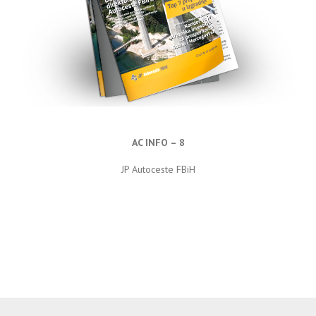
AC INFO – 8
JP Autoceste FBiH