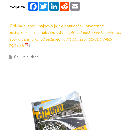
Facebook
Twitter
LinkedIn
Reddit
Email
Podijelite
Odluka o
izboru najpovoljnijeg ponuđača u otvorenom
postupku za javnu nabavku usluga:
„
AC Jadransko Jonska autocesta
(spojna cesta 8 km od petlje AC do M17.3)“, broj: 01-01.3-7481-
76/24 AK
Odluke o izboru