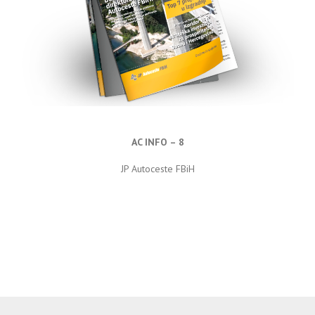
AC INFO – 8
JP Autoceste FBiH