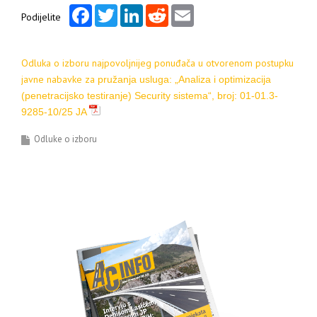
Facebook
Twitter
LinkedIn
Reddit
Email
Podijelite
Odluka
o izboru najpovoljnijeg ponuđača
u otvorenom postupku
javne nabavke za
pružanja u
sluga:
„Analiza i optimizacija
(penetracijsko testiranje) Security sistema
“, b
roj:
01-01.3-
9285-10/25 JA
Odluke o izboru