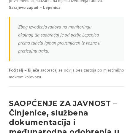
privremenu signalizaciju na mjestu izvođenja radova.
Sarajevo
zapad – Lepenica
Zbog izvođenja radova na monitoringu
okolnog tla saobraćaj je od petlje Lepenica
prema tunelu Igman preusmjeren iz vozne u
preticajnu traku.
Počitelj – Bijača
saobraćaj se odvija bez zastoja po mjestimično
mokrom kolovozu.
SAOPĆENJE ZA JAVNOST –
Činjenice, službena
dokumentacija i
međunarodna odobrenja u