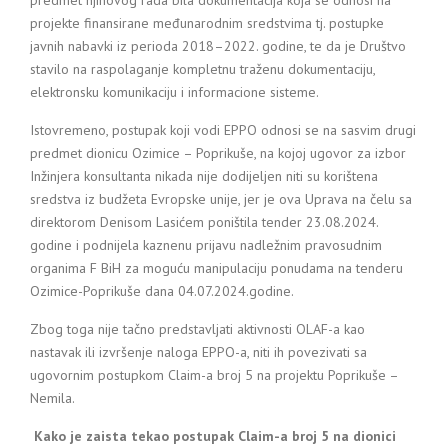
predmet njihovog rada bila dokumentacija koja se odnosi na
projekte finansirane međunarodnim sredstvima tj. postupke
javnih nabavki iz perioda 2018–2022. godine, te da je Društvo
stavilo na raspolaganje kompletnu traženu dokumentaciju,
elektronsku komunikaciju i informacione sisteme.
Istovremeno, postupak koji vodi EPPO odnosi se na sasvim drugi
predmet dionicu Ozimice – Poprikuše, na kojoj ugovor za izbor
Inžinjera konsultanta nikada nije dodijeljen niti su korištena
sredstva iz budžeta Evropske unije, jer je ova Uprava na čelu sa
direktorom Denisom Lasićem poništila tender 23.08.2024.
godine i podnijela kaznenu prijavu nadležnim pravosudnim
organima F BiH za moguću manipulaciju ponudama na tenderu
Ozimice-Poprikuše dana 04.07.2024.godine.
Zbog toga nije tačno predstavljati aktivnosti OLAF-a kao
nastavak ili izvršenje naloga EPPO-a, niti ih povezivati sa
ugovornim postupkom Claim-a broj 5 na projektu Poprikuše –
Nemila.
Kako je zaista tekao postupak Claim-a broj 5 na dionici