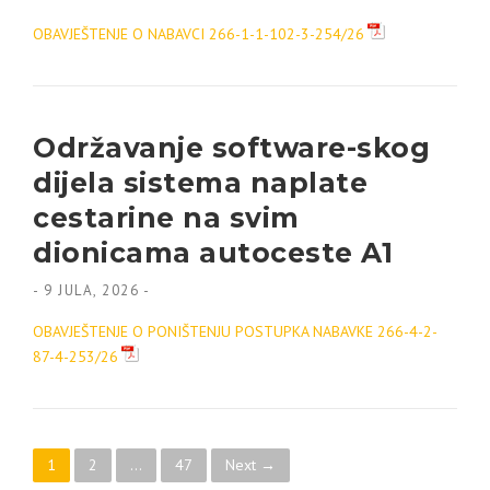
OBAVJEŠTENJE O NABAVCI 266-1-1-102-3-254/26
Održavanje software-skog
dijela sistema naplate
cestarine na svim
dionicama autoceste A1
-
9 JULA, 2026
-
OBAVJEŠTENJE O PONIŠTENJU POSTUPKA NABAVKE 266-4-2-
87-4-253/26
Posts navigation
1
2
…
47
Next →