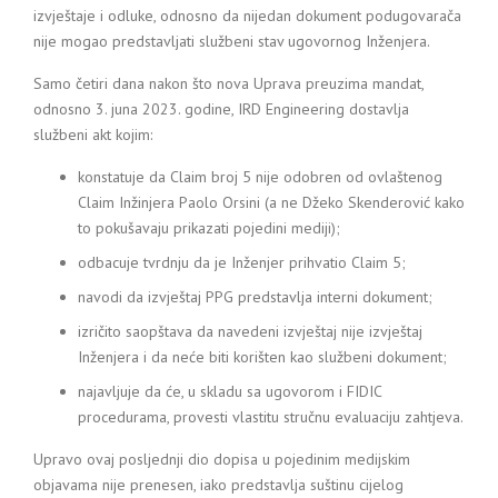
izvještaje i odluke, odnosno da nijedan dokument podugovarača
nije mogao predstavljati službeni stav ugovornog Inženjera.
Samo četiri dana nakon što nova Uprava preuzima mandat,
odnosno 3. juna 2023. godine, IRD Engineering dostavlja
službeni akt kojim:
konstatuje da Claim broj 5 nije odobren od ovlaštenog
Claim Inžinjera Paolo Orsini (a ne Džeko Skenderović kako
to pokušavaju prikazati pojedini mediji);
odbacuje tvrdnju da je Inženjer prihvatio Claim 5;
navodi da izvještaj PPG predstavlja interni dokument;
izričito saopštava da navedeni izvještaj nije izvještaj
Inženjera i da neće biti korišten kao službeni dokument;
najavljuje da će, u skladu sa ugovorom i FIDIC
procedurama, provesti vlastitu stručnu evaluaciju zahtjeva.
Upravo ovaj posljednji dio dopisa u pojedinim medijskim
objavama nije prenesen, iako predstavlja suštinu cijelog