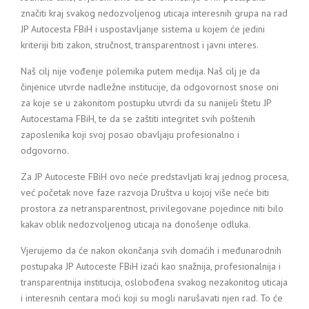
značiti kraj svakog nedozvoljenog uticaja interesnih grupa na rad
JP Autocesta FBiH i uspostavljanje sistema u kojem će jedini
kriteriji biti zakon, stručnost, transparentnost i javni interes.
Naš cilj nije vođenje polemika putem medija. Naš cilj je da
činjenice utvrde nadležne institucije, da odgovornost snose oni
za koje se u zakonitom postupku utvrdi da su nanijeli štetu JP
Autocestama FBiH, te da se zaštiti integritet svih poštenih
zaposlenika koji svoj posao obavljaju profesionalno i
odgovorno.
Za JP Autoceste FBiH ovo neće predstavljati kraj jednog procesa,
već početak nove faze razvoja Društva u kojoj više neće biti
prostora za netransparentnost, privilegovane pojedince niti bilo
kakav oblik nedozvoljenog uticaja na donošenje odluka.
Vjerujemo da će nakon okončanja svih domaćih i međunarodnih
postupaka JP Autoceste FBiH izaći kao snažnija, profesionalnija i
transparentnija institucija, oslobođena svakog nezakonitog uticaja
i interesnih centara moći koji su mogli narušavati njen rad. To će