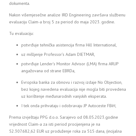
dokumenta.
Nakon višemjesečne analize IRD Engineering završava službenu
evaluaciju Claim-a broj 5 za period do maja 2023. godine.
Tu evaluaciju:
potvrđuje tehnička asistencija firma Hill International,
uz mišljenje Professor’s Adam DIETMAR,
potvrđuje Lender’s Monitor Advisor (LMA) firma ARUP
angažovana od strane EBRDa,
Evropska banka za obnovu i razvoj izdaje No Objection,
bez kojeg navedena evaluacija nije mogla biti provedena
uz korištenje međunarodnih vanjskih eksperata.
I tek onda prihvataju i odobravaju JP Autoceste FBiH,
Prema izvještaju PPG d.o.o. Sarajevo od 08.05.2023.godine
vrijednost Claim-a za isti period procijenjena je na
52.307.682,62 EUR uz produženje roka za 515 dana, (incijalna