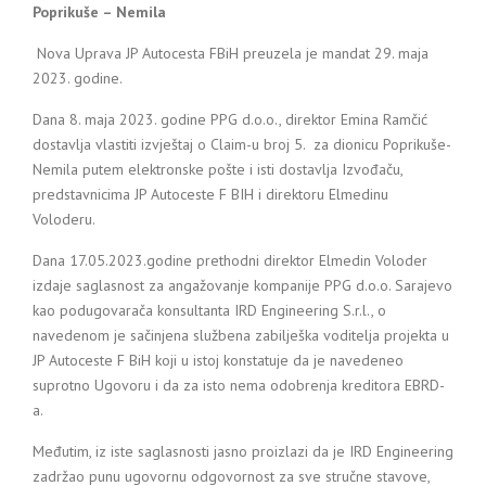
Poprikuše – Nemila
Nova Uprava JP Autocesta FBiH preuzela je mandat 29. maja
2023. godine.
Dana 8. maja 2023. godine PPG d.o.o., direktor Emina Ramčić
dostavlja vlastiti izvještaj o Claim-u broj 5. za dionicu Poprikuše-
Nemila putem elektronske pošte i isti dostavlja Izvođaču,
predstavnicima JP Autoceste F BIH i direktoru Elmedinu
Voloderu.
Dana 17.05.2023.godine prethodni direktor Elmedin Voloder
izdaje saglasnost za angažovanje kompanije PPG d.o.o. Sarajevo
kao podugovarača konsultanta IRD Engineering S.r.l., o
navedenom je sačinjena službena zabilješka voditelja projekta u
JP Autoceste F BiH koji u istoj konstatuje da je navedeneo
suprotno Ugovoru i da za isto nema odobrenja kreditora EBRD-
a.
Međutim, iz iste saglasnosti jasno proizlazi da je IRD Engineering
zadržao punu ugovornu odgovornost za sve stručne stavove,