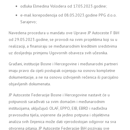
odluka Elmedina Volodera od 17.05.2023.godine;
e-mail korepodencija od 08.05.2023.godine PPG d.o.o.
Sarajevo;
Navedena procedura u mandatu ove Uprave JP Autoceste F BiH
od 29.05.2023.godine, se provodi na svim projektima koji su u
realizaciji, a finansiraju se međunarodnim kreditnim sredstvima
uz dosljednju primjenu Ugovornih obaveza svih učesnika.
Građani, institucije Bosne i Hercegovine i međunarodni partneri
imaju pravo da cijeli postupak ocjenjuju na osnovu kompletne
dokumentacije, a ne na osnovu izdvojenih rečenica ili parcijalno
objavljenih dokumenata.
JP Autoceste Federacije Bosne i Hercegovine nastavit će u
potpunosti sarađivati sa svim domaćim i međunarodnim
institucijama, uključujući OLAF, EPPO, EIB, EBRD i nadležna
pravosudna tijela, uvjerene da jedino potpuna i objektivna
analiza svih činjenica može dati vjerodostojan odgovor na sva
otvorena pitanja. JP Autoceste Federacije BiH pozivaju sve