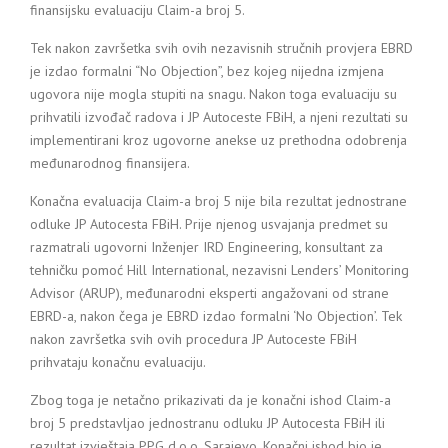
finansijsku evaluaciju Claim-a broj 5.
Tek nakon završetka svih ovih nezavisnih stručnih provjera EBRD
je izdao formalni “No Objection”, bez kojeg nijedna izmjena
ugovora nije mogla stupiti na snagu. Nakon toga evaluaciju su
prihvatili izvođač radova i JP Autoceste FBiH, a njeni rezultati su
implementirani kroz ugovorne anekse uz prethodna odobrenja
međunarodnog finansijera.
Konačna evaluacija Claim-a broj 5 nije bila rezultat jednostrane
odluke JP Autocesta FBiH. Prije njenog usvajanja predmet su
razmatrali ugovorni Inženjer IRD Engineering, konsultant za
tehničku pomoć Hill International, nezavisni Lenders’ Monitoring
Advisor (ARUP), međunarodni eksperti angažovani od strane
EBRD-a, nakon čega je EBRD izdao formalni ‘No Objection’. Tek
nakon završetka svih ovih procedura JP Autoceste FBiH
prihvataju konačnu evaluaciju.
Zbog toga je netačno prikazivati da je konačni ishod Claim-a
broj 5 predstavljao jednostranu odluku JP Autocesta FBiH ili
rezultat izvještaja PPG d.o.o. Sarajevo. Konačni ishod bio je