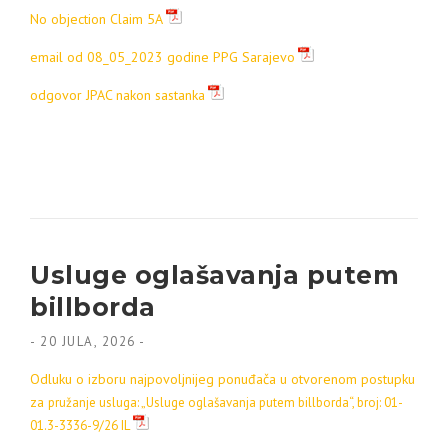
No objection Claim 5A
email od 08_05_2023 godine PPG Sarajevo
odgovor JPAC nakon sastanka
Usluge oglašavanja putem
billborda
-
20 JULA, 2026
-
Odluku o izboru najpovoljnijeg ponuđača u otvorenom postupku
za
pružanje usluga: „Usluge oglašavanja putem billborda“, broj: 01-
01.3-3336-9/26 IL