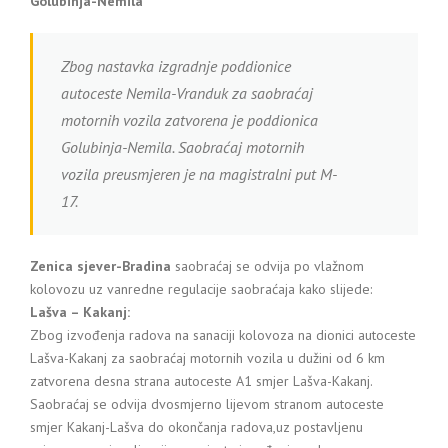
Golubinja-Nemila
Zbog nastavka izgradnje poddionice
autoceste Nemila-Vranduk za saobraćaj
motornih vozila zatvorena je poddionica
Golubinja-Nemila. Saobraćaj motornih
vozila preusmjeren je na magistralni put M-
17.
Zenica sjever-Bradina
saobraćaj se odvija po vlažnom
kolovozu uz vanredne regulacije saobraćaja kako slijede:
Lašva – Kakanj:
Zbog izvođenja radova na sanaciji kolovoza na dionici autoceste
Lašva-Kakanj za saobraćaj motornih vozila u dužini od 6 km
zatvorena desna strana autoceste A1 smjer Lašva-Kakanj.
Saobraćaj se odvija dvosmjerno lijevom stranom autoceste
smjer Kakanj-Lašva do okončanja radova,uz postavljenu