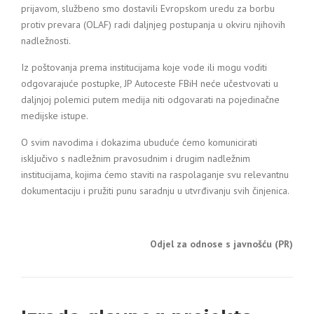
prijavom, službeno smo dostavili Evropskom uredu za borbu
protiv prevara (OLAF) radi daljnjeg postupanja u okviru njihovih
nadležnosti.
Iz poštovanja prema institucijama koje vode ili mogu voditi
odgovarajuće postupke, JP Autoceste FBiH neće učestvovati u
daljnjoj polemici putem medija niti odgovarati na pojedinačne
medijske istupe.
O svim navodima i dokazima ubuduće ćemo komunicirati
isključivo s nadležnim pravosudnim i drugim nadležnim
institucijama, kojima ćemo staviti na raspolaganje svu relevantnu
dokumentaciju i pružiti punu saradnju u utvrđivanju svih činjenica.
Odjel za odnose s javnošću (PR)