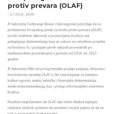
protiv prevara (OLAF)
-
17 JULA, 2026
-
JP Autoceste Federacije Bosne i Hercegovine potvrđuju da su
predstavnici Evropskog ureda za borbu protiv prevara (OLAF)
izvršili službene aktivnosti u prostorijama Društva radi
prikupljanja dokumentacije koja se odnosi na određene projekte
na Koridoru Vc i postupke javnih nabavki provedenih po
međunarodnim procedurama u periodu od 2018. do 2022.
godine.
JP Autoceste FBiH od prvog trenutka pružaju potpunu, otvorenu i
bezrezervnu saradnju OLAF-u. Na raspolaganje su stavljeni
traženi ugovori, aneksi, tehnička i finansijska dokumentacija,
elektronska komunikacija, kao i pristup informacijskim sistemima
Društva.
Posebno naglašavamo da OLAF nije odnio nikakve laptope,
računare, diskove, printere niti posebno rezače papira, te da se
radi o novinarskim špekulacijama.