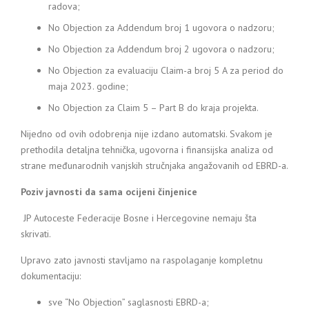
radova;
No Objection za Addendum broj 1 ugovora o nadzoru;
No Objection za Addendum broj 2 ugovora o nadzoru;
No Objection za evaluaciju Claim-a broj 5 A za period do
maja 2023. godine;
No Objection za Claim 5 – Part B do kraja projekta.
Nijedno od ovih odobrenja nije izdano automatski. Svakom je
prethodila detaljna tehnička, ugovorna i finansijska analiza od
strane međunarodnih vanjskih stručnjaka angažovanih od EBRD-a.
Poziv javnosti da sama ocijeni činjenice
JP Autoceste Federacije Bosne i Hercegovine nemaju šta
skrivati.
Upravo zato javnosti stavljamo na raspolaganje kompletnu
dokumentaciju:
sve “No Objection” saglasnosti EBRD-a;