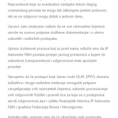
Nepravilnosti koje su eventualno nastajale tokom dugog
vremenskog perioda ne mogu biti otklonjene jednim potezom,
niti se svi odgovori mogu dobiti u jednom danu.
Upravo zato smatramo važnim da se sve relevantne činjenice
utvrde na osnovu potpune službene dokumentacije i u okviru
zakonitih i nadležnih postupaka.
Uprkos složenosti procesa koji su pred nama, odlučni smo da JP
Autoceste FBiH postanu primjer javnog preduzeća u kojem će
zakonitost, transparentnost i odgovornost imati apsolutni
prioritet.
Vjerujemo da će postupci koje danas vode OLAF, EPPO, domaća
tužilaštva i druge nadležne institucije omogućiti potpuno
rasvjetljavanje svih relevantnih činjenica, zakonito procesuiranje
svih odgovornih fizičkih i pravnih lica za koja se u postupcima
utvrdi odgovornost, kao i zaštitu finansijskih interesa JP Autocesta
FBiH i građana Federacije Bosne i Hercegovine.
Jednako tako, uvjereni smo da će okončanje ovih postupaka