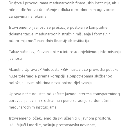
Društva i procedurama međunarodnih finansijskih institucija, nisu
bile nadležne za donošenje odluka o predmetnim ugovornim
zahtjevima i aneksima.
Istovremeno, javnosti se prešućuje postojanje kompletne
dokumentacije, međunarodnih stručnih mišljenja i formalnih
odobrenja međunarodnih finansijskih institucija.
Takav način izvještavanja nije u interesu objektivnog informisanja
javnosti.
Aktuelna Uprava JP Autocesta FBiH nastavit će provoditi politiku
nulte tolerancije prema korupciji, zloupotrebama službenog
položaja i svim oblicima nezakonitog djelovanja.
Uprava neće odustati od zaštite javnog interesa, transparentnog
upravljanja javnim sredstvima i pune saradnje sa domaćim i
međunarodnim institucijama.
Istovremeno, očekujemo da svi učesnici u javnom prostoru,
uključujući i medije, poštuju pretpostavku nevinosti,