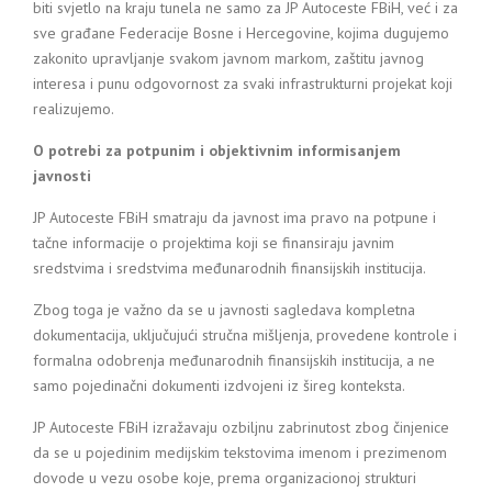
biti svjetlo na kraju tunela ne samo za JP Autoceste FBiH, već i za
sve građane Federacije Bosne i Hercegovine, kojima dugujemo
zakonito upravljanje svakom javnom markom, zaštitu javnog
interesa i punu odgovornost za svaki infrastrukturni projekat koji
realizujemo.
O potrebi za potpunim i objektivnim informisanjem
javnosti
JP Autoceste FBiH smatraju da javnost ima pravo na potpune i
tačne informacije o projektima koji se finansiraju javnim
sredstvima i sredstvima međunarodnih finansijskih institucija.
Zbog toga je važno da se u javnosti sagledava kompletna
dokumentacija, uključujući stručna mišljenja, provedene kontrole i
formalna odobrenja međunarodnih finansijskih institucija, a ne
samo pojedinačni dokumenti izdvojeni iz šireg konteksta.
JP Autoceste FBiH izražavaju ozbiljnu zabrinutost zbog činjenice
da se u pojedinim medijskim tekstovima imenom i prezimenom
dovode u vezu osobe koje, prema organizacionoj strukturi