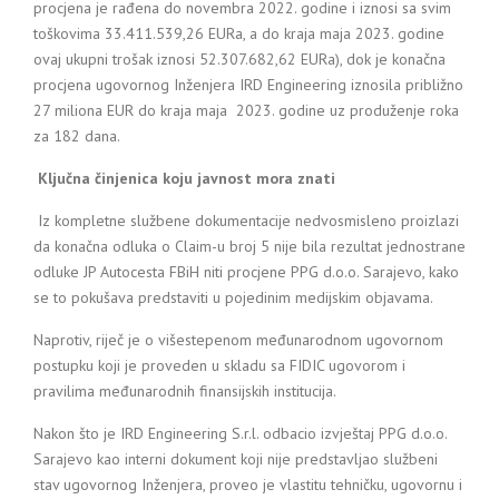
procjena je rađena do novembra 2022. godine i iznosi sa svim
toškovima 33.411.539,26 EURa, a do kraja maja 2023. godine
ovaj ukupni trošak iznosi 52.307.682,62 EURa), dok je konačna
procjena ugovornog Inženjera IRD Engineering iznosila približno
27 miliona EUR do kraja maja 2023. godine uz produženje roka
za 182 dana.
Ključna činjenica koju javnost mora znati
Iz kompletne službene dokumentacije nedvosmisleno proizlazi
da konačna odluka o Claim-u broj 5 nije bila rezultat jednostrane
odluke JP Autocesta FBiH niti procjene PPG d.o.o. Sarajevo, kako
se to pokušava predstaviti u pojedinim medijskim objavama.
Naprotiv, riječ je o višestepenom međunarodnom ugovornom
postupku koji je proveden u skladu sa FIDIC ugovorom i
pravilima međunarodnih finansijskih institucija.
Nakon što je IRD Engineering S.r.l. odbacio izvještaj PPG d.o.o.
Sarajevo kao interni dokument koji nije predstavljao službeni
stav ugovornog Inženjera, proveo je vlastitu tehničku, ugovornu i