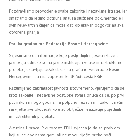
Pozdravljamo provođenje svake zakonite i nezavisne istrage, jer
smatramo da jedino potpuna analiza službene dokumentacije i
svih relevantnih činjenica može dati objektivan odgovor na sva
otvorena pitanja.
Poruka građanima Federacije Bosne i Hercegovine
Svjesni smo da informacije koje posljednjih mjeseci izlaze u
javnost, a odnose se na javne institucije i velike infrastrukturne
projekte, ostavljaju težak utisak na građane Federacije Bosne i
Hercegovine, ali i na zaposlenike JP Autocesta FBiH.
Razumijemo zabrinutost javnosti. Istovremeno, vjerujemo da se
kroz zakonite i nezavisne postupke stvara prilika da se, po prvi
put nakon mnogo godina, na potpuno nezavisan i zakonit način
rasvijetle sve okolnosti koje su obilježile realizaciju pojedinih
infrastrukturnih projekata.
Aktuelna Uprava JP Autocesta FBiH svjesna je da se problemi
koji su se godinama gomilali ne mogu riješiti preko noći.