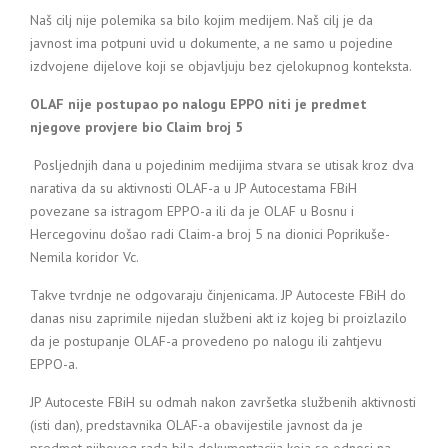
Naš cilj nije polemika sa bilo kojim medijem. Naš cilj je da
javnost ima potpuni uvid u dokumente, a ne samo u pojedine
izdvojene dijelove koji se objavljuju bez cjelokupnog konteksta.
OLAF nije postupao po nalogu EPPO niti je predmet
njegove provjere bio Claim broj 5
Posljednjih dana u pojedinim medijima stvara se utisak kroz dva
narativa da su aktivnosti OLAF-a u JP Autocestama FBiH
povezane sa istragom EPPO-a ili da je OLAF u Bosnu i
Hercegovinu došao radi Claim-a broj 5 na dionici Poprikuše-
Nemila koridor Vc.
Takve tvrdnje ne odgovaraju činjenicama. JP Autoceste FBiH do
danas nisu zaprimile nijedan službeni akt iz kojeg bi proizlazilo
da je postupanje OLAF-a provedeno po nalogu ili zahtjevu
EPPO-a.
JP Autoceste FBiH su odmah nakon završetka službenih aktivnosti
(isti dan), predstavnika OLAF-a obavijestile javnost da je