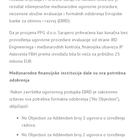
rezultat višemjesečne međunarodne ugovorne procedure,
nezavisne stručne evaluacije i formalnih odobrenja Evropske
banke za obnovu i razvoj (EBRD).
Da je procjena PPG d.o.o. Sarajevo prihvaćena kao konačna bez
provođenja ugovorne procedure evaluacije od strane IRD
Engineeringa i međunarodnih kontrola, finansijska obaveza JP
Autocesta FBiH prema izvođaču bila bi veća za približno 25
miliona EUR.
Međunarodne finansijske institucije dale su sva potrebna
odobrenja
Nakon završetka ugovornog postupka EBRD je sukcesivno
izdavao sva potrebna formalna odobrenja (“No Objection”),
uključujući:
No Objection za Addendum broj 1 ugovora o izvođenju
radova;
No Objection za Addendum broj 2 ugovora o izvođenju