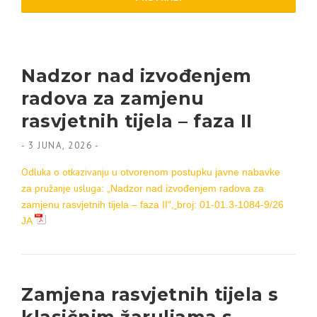
Nadzor nad izvođenjem
radova za zamjenu
rasvjetnih tijela – faza II
-
3 JUNA, 2026
-
Odluka
o otkazivanju
u otvorenom postupku javne nabavke
pružanje usluga
za
:
„Nadzor nad izvođenjem radova za
zamjenu rasvjetnih tijela – faza II“,
b
roj:
01-01.3-1084-9/26
JA
Zamjena rasvjetnih tijela s