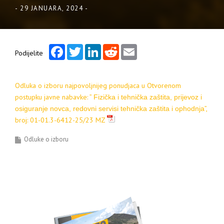
-
29 JANUARA, 2024
-
Facebook
Twitter
LinkedIn
Reddit
Email
Podijelite
Odluka o izboru najpovoljnijeg ponudjaca u Otvorenom
postupku javne nabavke: ”
Fizička i tehnička zaštita, prijevoz i
”,
osiguranje novca, redovni servisi tehnička zaštita i ophodnja
broj: 01-01.3-6412-25/23 MZ
Odluke o izboru