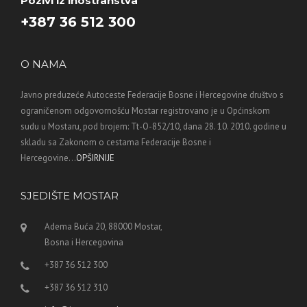
Pozivi iz inostranstva
+387 36 512 300
O NAMA
Javno preduzeće Autoceste Federacije Bosne i Hercegovine društvo s
ograničenom odgovornošću Mostar registrovano je u Općinskom
sudu u Mostaru, pod brojem: Tt-O-852/10, dana 28. 10. 2010. godine u
skladu sa Zakonom o cestama Federacije Bosne i
Hercegovine...
OPŠIRNIJE
SJEDIŠTE MOSTAR
Adema Buća 20, 88000 Mostar,
Bosna i Hercegovina
+387 36 512 300
+387 36 512 310