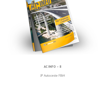
AC INFO – 8
JP Autoceste FBiH