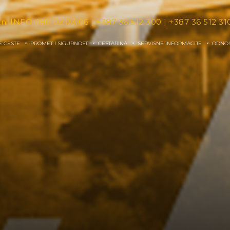
tni INFO
080 02 03 06
|
+387 36 512 300
|
+387 36 512 31
E CESTE
PROMET I SIGURNOST
CESTARINA
SERVISNE INFORMACIJE
ODNOS