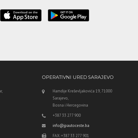
OPERATIVNI URED SARAJEVO
r,
Hamdije Kreševljakovića 19, 71000
Sarajevo,
Bosna i Hercegovina
+387 33 277 900
info@jpautoceste.ba
FAX: +387 33 277 901