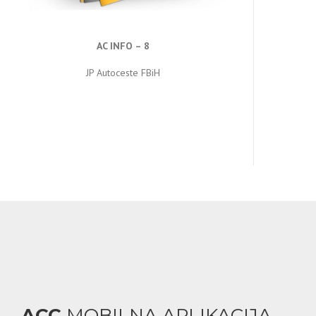
AC INFO – 8
JP Autoceste FBiH
ACC
MOBILNA APLIKACIJA