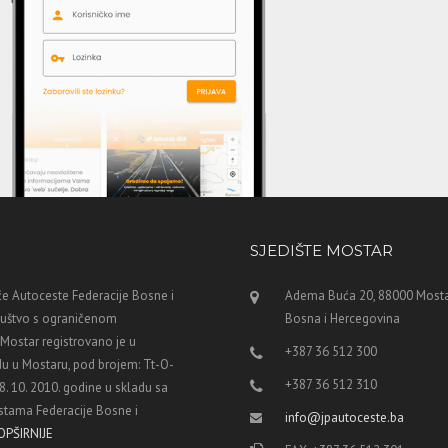
SJEDIŠTE MOSTAR
e Autoceste Federacije Bosne i
Adema Buća 20, 88000 Mosta
ruštvo s ograničenom
Bosna i Hercegovina
ostar registrovano je u
+387 36 512 300
u u Mostaru, pod brojem: Tt-O-
+387 36 512 310
8. 10. 2010. godine u skladu sa
tama Federacije Bosne i
info@jpautoceste.ba
OPŠIRNIJE