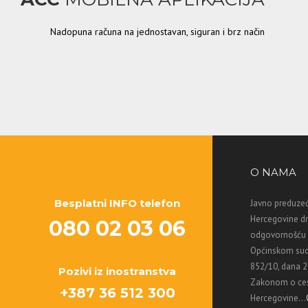
Nadopuna računa na jednostavan, siguran i brz način
O NAMA
Besplatni INFO telefon
Javno preduzeć
Hercegovine d
080 02 03 06
odgovornošću M
Općinskom sud
852/10, dana 2
Pozivi iz inostranstva
Zakonom o ces
+387 36 512 300
Hercegovine...