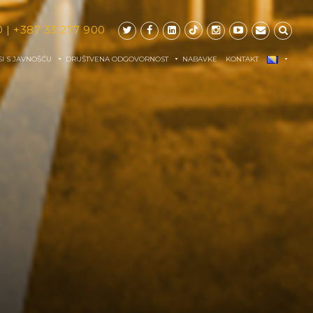
0
|
+387 33 277 900
I S JAVNOŠĆU
DRUŠTVENA ODGOVORNOST
NABAVKE
KONTAKT