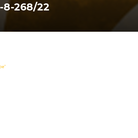
-8-268/22
rbe”