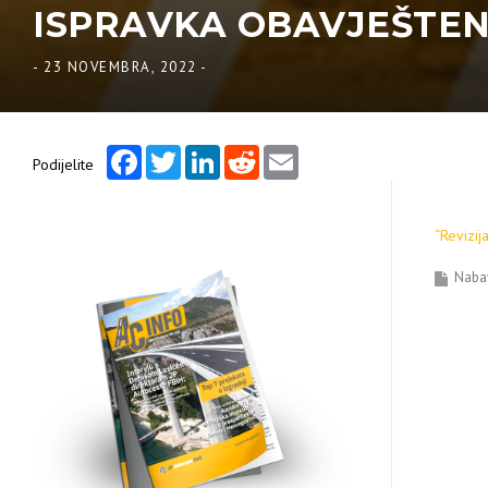
ISPRAVKA OBAVJEŠTENJA
-
23 NOVEMBRA, 2022
-
Facebook
Twitter
LinkedIn
Reddit
Email
Podijelite
“Revizij
Naba