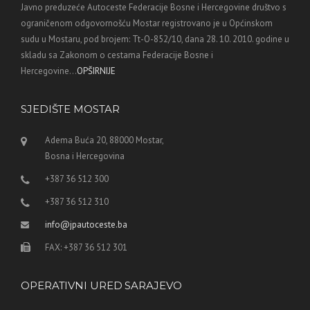
Javno preduzeće Autoceste Federacije Bosne i Hercegovine društvo s
ograničenom odgovornošću Mostar registrovano je u Općinskom
sudu u Mostaru, pod brojem: Tt-O-852/10, dana 28. 10. 2010. godine u
skladu sa Zakonom o cestama Federacije Bosne i
Hercegovine...
OPŠIRNIJE
SJEDIŠTE MOSTAR
Adema Buća 20, 88000 Mostar,
Bosna i Hercegovina
+387 36 512 300
+387 36 512 310
info@jpautoceste.ba
FAX: +387 36 512 301
OPERATIVNI URED SARAJEVO