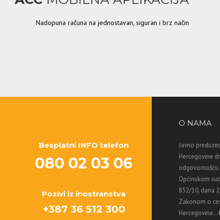
Nadopuna računa na jednostavan, siguran i brz način
O NAMA
Besplatni INFO telefon
Javno preduzeć
Hercegovine d
080 02 03 06
odgovornošću M
Općinskom sud
852/10, dana 2
Pozivi iz inostranstva
Zakonom o ces
+387 36 512 300
Hercegovine...