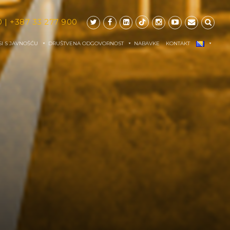
0
|
+387 33 277 900
I S JAVNOŠĆU
DRUŠTVENA ODGOVORNOST
NABAVKE
KONTAKT