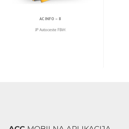
AC INFO – 8
JP Autoceste FBiH
ACC
MOBILNA APLIKACIJA