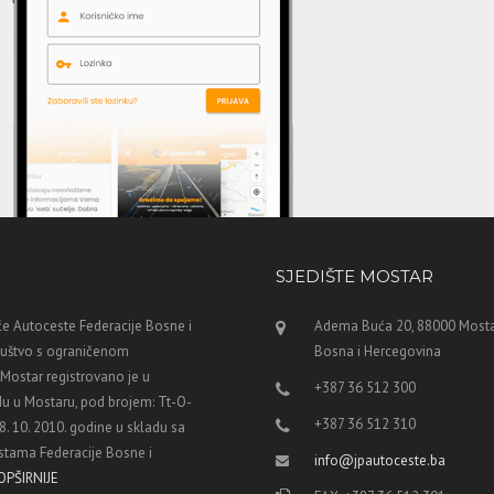
SJEDIŠTE MOSTAR
e Autoceste Federacije Bosne i
Adema Buća 20, 88000 Mosta
ruštvo s ograničenom
Bosna i Hercegovina
ostar registrovano je u
+387 36 512 300
u u Mostaru, pod brojem: Tt-O-
+387 36 512 310
8. 10. 2010. godine u skladu sa
tama Federacije Bosne i
info@jpautoceste.ba
OPŠIRNIJE