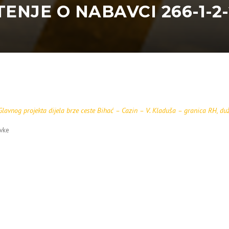
NJE O NABAVCI 266-1-2-
Glavnog projekta dijela brze ceste Bihać – Cazin – V. Kladuša – granica RH, du
vke