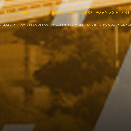
tni INFO
080 02 03 06
|
+387 36 512 300
|
+387 36 512 31
E CESTE
PROMET I SIGURNOST
CESTARINA
SERVISNE INFORMACIJE
ODNOS