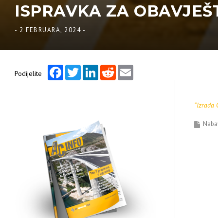
ISPRAVKA ZA OBAVJEŠTE
-
2 FEBRUARA, 2024
-
Facebook
Twitter
LinkedIn
Reddit
Email
Podijelite
“Izrada 
Naba