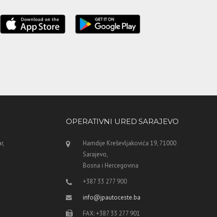
OPERATIVNI URED SARAJEVO
r,
Hamdije Kreševljakovića 19, 71000
Sarajevo,
Bosna i Hercegovina
+387 33 277 900
info@jpautoceste.ba
FAX: +387 33 277 901