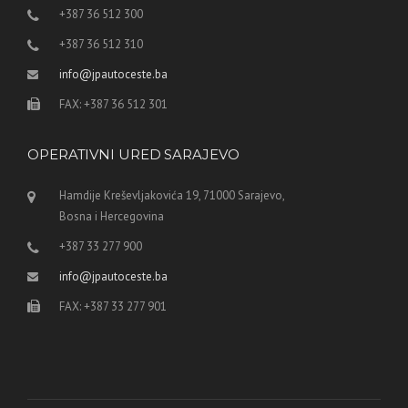
+387 36 512 300
+387 36 512 310
info@jpautoceste.ba
FAX: +387 36 512 301
OPERATIVNI URED SARAJEVO
Hamdije Kreševljakovića 19, 71000 Sarajevo,
Bosna i Hercegovina
+387 33 277 900
info@jpautoceste.ba
FAX: +387 33 277 901