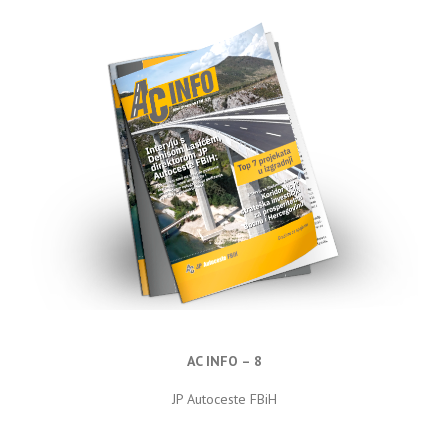
AC INFO – 8
JP Autoceste FBiH