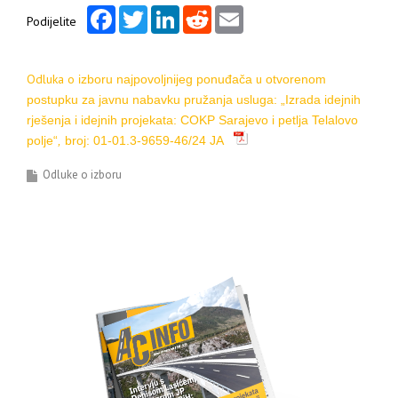
Facebook
Twitter
LinkedIn
Reddit
Email
Podijelite
Odluka o
u
izboru najpovoljnijeg ponuđača
otvoren
om
postupku za javnu nabavku
pružanja usluga:
„Izrada idejnih
rješenja i idejnih projekata: COKP Sarajevo i petlja Telalovo
polje“
,
broj:
01-01.3-9659-46/24 JA
Odluke o izboru