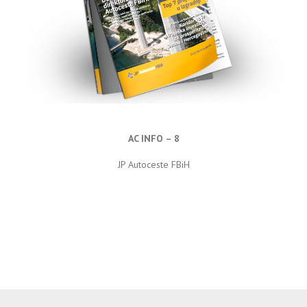
AC INFO – 8
JP Autoceste FBiH