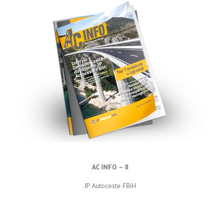
AC INFO – 8
JP Autoceste FBiH