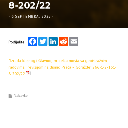
8-202/22
-
6 SEPTEMBRA, 2022
-
Facebook
Twitter
LinkedIn
Reddit
Email
Podijelite
“Izrada Idejnog i Glavnog projekta mosta sa geoistražnim
radovima i revizijom na dionici Prača – Goražde” 266-1-2-161-
8-202/22
Nabavke