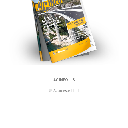
AC INFO – 8
JP Autoceste FBiH