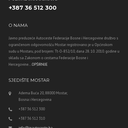
+387 36 512 300
O NAMA
Javno preduzeće Autoceste Federacije Bosne i Hercegovine društvo s
ograničenom odgovornošću Mostar registrovano je u Općinskom
sudu u Mostaru, pod brojem: Tt-O-852/10, dana 28. 10. 2010. godine u
skladu sa Zakonom o cestama Federacije Bosne i
Hercegovine...
OPŠIRNIJE
SJEDIŠTE MOSTAR
Adema Buća 20, 88000 Mostar,
Bosna i Hercegovina
+387 36 512 300
+387 36 512 310
info@jpautoceste.ba