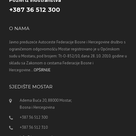
Pozivi iz inostranstva
+387 36 512 300
O NAMA
Javno preduzeće Autoceste Federacije Bosne i Hercegovine društvo s
ograničenom odgovornošću Mostar registrovano je u Općinskom
sudu u Mostaru, pod brojem: Tt-O-852/10, dana 28. 10. 2010. godine u
skladu sa Zakonom o cestama Federacije Bosne i
Hercegovine...
OPŠIRNIJE
SJEDIŠTE MOSTAR
Adema Buća 20, 88000 Mostar,
Bosna i Hercegovina
+387 36 512 300
+387 36 512 310