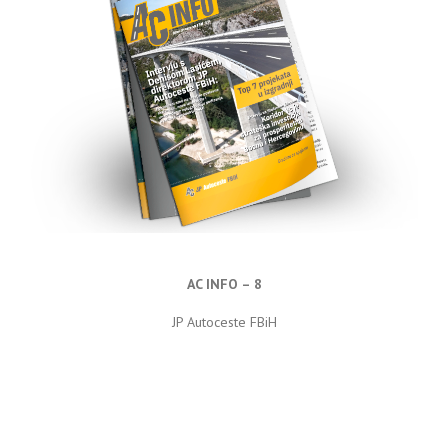
AC INFO – 8
JP Autoceste FBiH