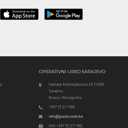
OPERATIVNI URED SARAJEVO
r,
Hamdije Kreševljakovića 19, 71000
Sarajevo,
Bosna i Hercegovina
+387 33 277 900
info@jpautoceste.ba
FAX: +387 33 277 901