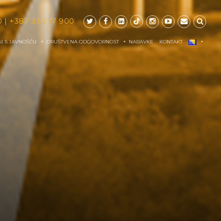
0
|
+387 33 277 900
I S JAVNOŠĆU
DRUŠTVENA ODGOVORNOST
NABAVKE
KONTAKT