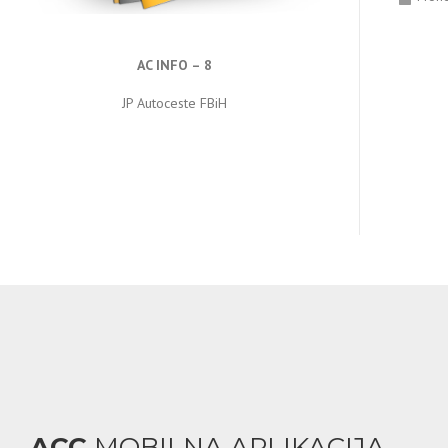
AC INFO – 8
JP Autoceste FBiH
ACC
MOBILNA APLIKACIJA