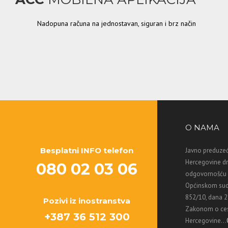
Nadopuna računa na jednostavan, siguran i brz način
O NAMA
Besplatni INFO telefon
Javno preduzeć
Hercegovine d
080 02 03 06
odgovornošću M
Općinskom sud
852/10, dana 2
Pozivi iz inostranstva
Zakonom o ces
+387 36 512 300
Hercegovine...