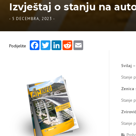
Izvještaj o stanju na aut
-
5 DECEMBRA, 2023
-
Facebook
Twitter
LinkedIn
Reddit
Email
Podijelite
Svilaj 
Stanje 
Zenica 
Stanje p
Zvirovi
Stanje 
Proh