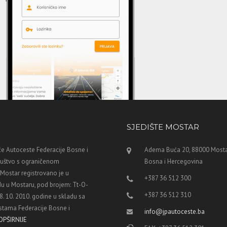
SJEDIŠTE MOSTAR
e Autoceste Federacije Bosne i
Adema Buća 20, 88000 Mosta
ruštvo s ograničenom
Bosna i Hercegovina
ostar registrovano je u
+387 36 512 300
u u Mostaru, pod brojem: Tt-O-
+387 36 512 310
8. 10. 2010. godine u skladu sa
tama Federacije Bosne i
info@jpautoceste.ba
OPŠIRNIJE