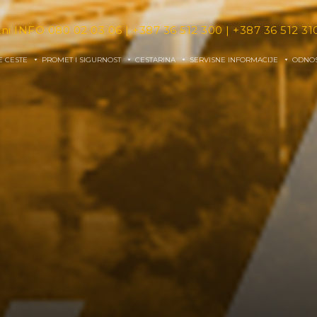
tni INFO
080 02 03 06
|
+387 36 512 300
|
+387 36 512 31
E CESTE
PROMET I SIGURNOST
CESTARINA
SERVISNE INFORMACIJE
ODNOS