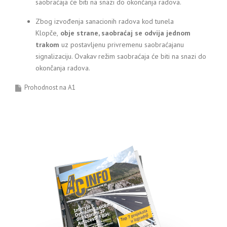
saobraćaja će biti na snazi do okončanja radova.
Zbog izvođenja sanacionih radova kod tunela
Klopče,
obje strane, saobraćaj se odvija jednom
trakom
uz postavljenu privremenu saobraćajanu
signalizaciju. Ovakav režim saobraćaja će biti na snazi do
okončanja radova.
Prohodnost na A1