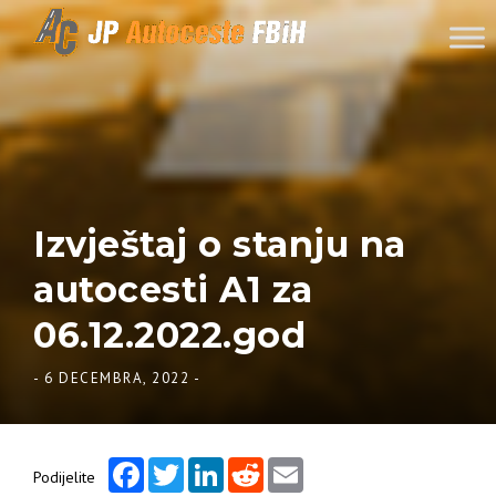
Skip to content
Izvještaj o stanju na
autocesti A1 za
06.12.2022.god
-
6 DECEMBRA, 2022
-
Facebook
Twitter
LinkedIn
Reddit
Email
Podijelite