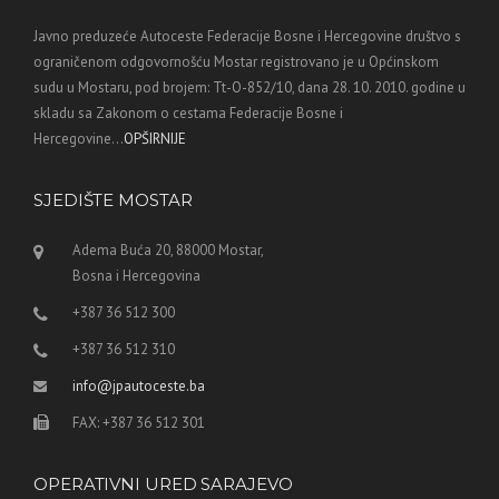
Javno preduzeće Autoceste Federacije Bosne i Hercegovine društvo s
ograničenom odgovornošću Mostar registrovano je u Općinskom
sudu u Mostaru, pod brojem: Tt-O-852/10, dana 28. 10. 2010. godine u
skladu sa Zakonom o cestama Federacije Bosne i
Hercegovine...
OPŠIRNIJE
SJEDIŠTE MOSTAR
Adema Buća 20, 88000 Mostar,
Bosna i Hercegovina
+387 36 512 300
+387 36 512 310
info@jpautoceste.ba
FAX: +387 36 512 301
OPERATIVNI URED SARAJEVO