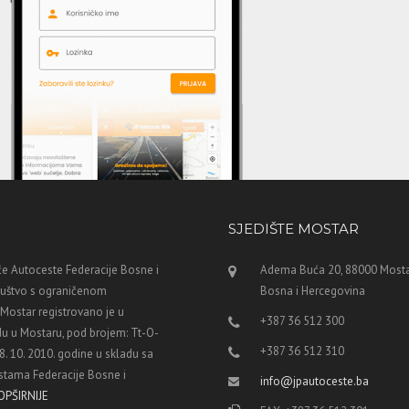
SJEDIŠTE MOSTAR
e Autoceste Federacije Bosne i
Adema Buća 20, 88000 Mosta
ruštvo s ograničenom
Bosna i Hercegovina
ostar registrovano je u
+387 36 512 300
u u Mostaru, pod brojem: Tt-O-
+387 36 512 310
8. 10. 2010. godine u skladu sa
tama Federacije Bosne i
info@jpautoceste.ba
OPŠIRNIJE