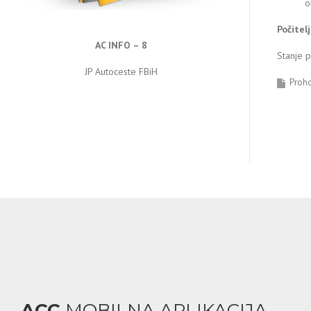
o
Počitel
AC INFO – 8
Stanje 
JP Autoceste FBiH
Proh
ACC
MOBILNA APLIKACIJA