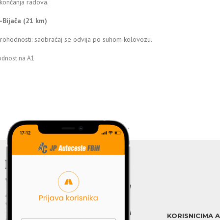
končanja radova.
j-Bijača (21 km)
prohodnosti: saobraćaj se odvija po suhom kolovozu.
odnost na A1
KORISNICIMA 