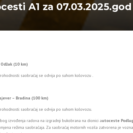
ocesti A1 za 07.03.2025.god
– Odžak (10 km)
rohodnosti: saobraćaj se odvija po suhom kolovozu .
sjever – Bradina (100 km)
prohodnosti: saobraćaj se odvija po suhom kolovozu.
bog izvođenja radova na izgradnji bukobrana na dionici a
utoceste Podlug
zmjena režima saobraćaja. Za saobraćaj motornih vozila zatvorena je vozna 