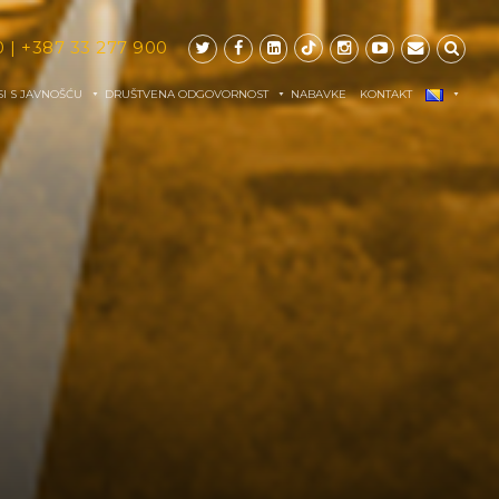
0
|
+387 33 277 900
I S JAVNOŠĆU
DRUŠTVENA ODGOVORNOST
NABAVKE
KONTAKT