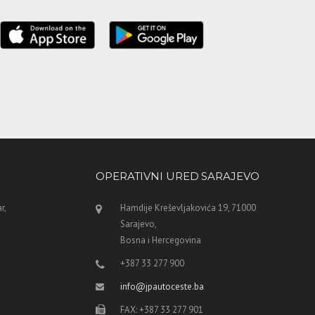
OPERATIVNI URED SARAJEVO
r,
Hamdije Kreševljakovića 19, 71000
Sarajevo,
Bosna i Hercegovina
+387 33 277 900
info@jpautoceste.ba
FAX: +387 33 277 901