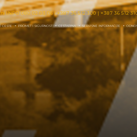
tni INFO
080 02 03 06
|
+387 36 512 300
|
+387 36 512 31
E CESTE
PROMET I SIGURNOST
CESTARINA
SERVISNE INFORMACIJE
ODNOS