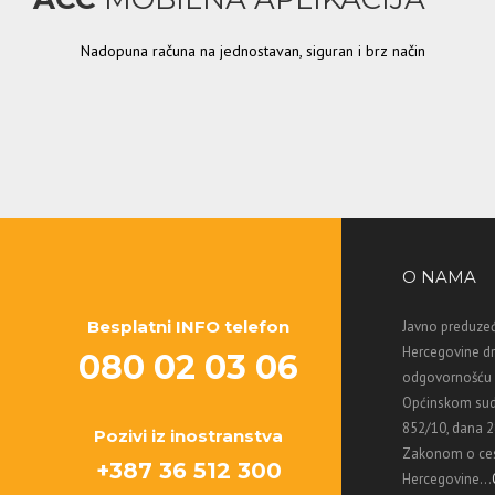
Nadopuna računa na jednostavan, siguran i brz način
O NAMA
Besplatni INFO telefon
Javno preduzeć
Hercegovine d
080 02 03 06
odgovornošću M
Općinskom sud
852/10, dana 2
Pozivi iz inostranstva
Zakonom o ces
+387 36 512 300
Hercegovine...