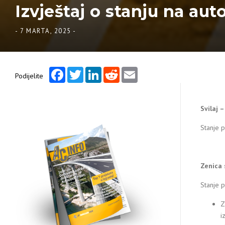
Izvještaj o stanju na aut
-
7 MARTA, 2025
-
Facebook
Twitter
LinkedIn
Reddit
Email
Podijelite
Svilaj 
Stanje p
Zenica 
Stanje 
Z
i