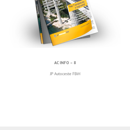
AC INFO – 8
JP Autoceste FBiH