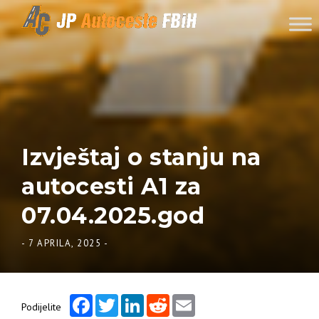
Skip to content
Izvještaj o stanju na
autocesti A1 za
07.04.2025.god
-
7 APRILA, 2025
-
Facebook
Twitter
LinkedIn
Reddit
Email
Podijelite