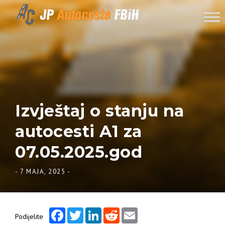
Skip to content
Izvještaj o stanju na
autocesti A1 za
07.05.2025.god
-
7 MAJA, 2025
-
Facebook
Twitter
LinkedIn
Reddit
Email
Podijelite