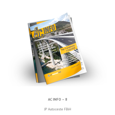
AC INFO – 8
JP Autoceste FBiH