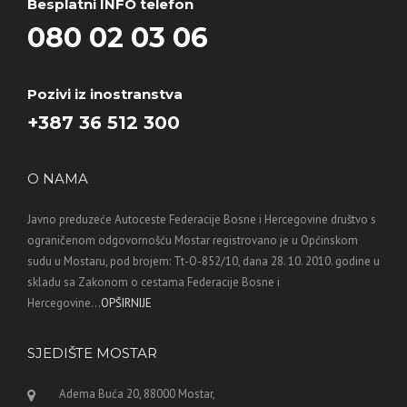
Besplatni INFO telefon
080 02 03 06
Pozivi iz inostranstva
+387 36 512 300
O NAMA
Javno preduzeće Autoceste Federacije Bosne i Hercegovine društvo s
ograničenom odgovornošću Mostar registrovano je u Općinskom
sudu u Mostaru, pod brojem: Tt-O-852/10, dana 28. 10. 2010. godine u
skladu sa Zakonom o cestama Federacije Bosne i
Hercegovine...
OPŠIRNIJE
SJEDIŠTE MOSTAR
Adema Buća 20, 88000 Mostar,