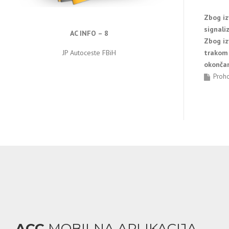
Zbog iz
signali
AC INFO – 8
Zbog iz
trakom 
JP Autoceste FBiH
okončan
Proh
ACC
MOBILNA APLIKACIJA