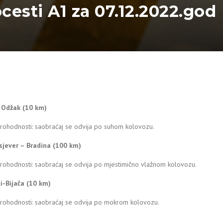
ocesti A1 za 07.12.2022.god
– Odžak (10 km)
prohodnosti: saobraćaj se odvija po suhom kolovozu.
sjever – Bradina (100 km)
rohodnosti: saobraćaj se odvija po mjestimično vlažnom kolovozu.
ći-Bijača (10 km)
prohodnosti: saobraćaj se odvija po mokrom kolovozu.