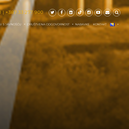
0
|
+387 33 277 900
I S JAVNOŠĆU
DRUŠTVENA ODGOVORNOST
NABAVKE
KONTAKT