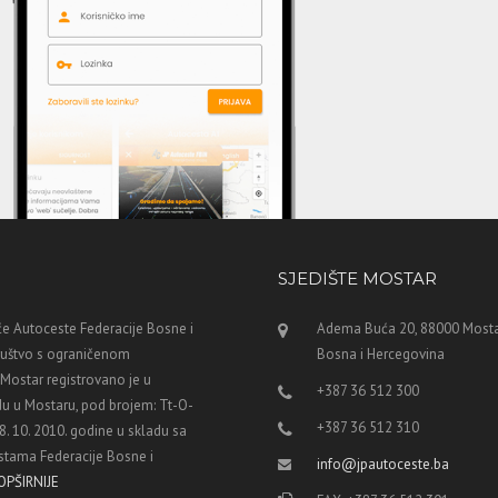
SJEDIŠTE MOSTAR
e Autoceste Federacije Bosne i
Adema Buća 20, 88000 Mosta
ruštvo s ograničenom
Bosna i Hercegovina
ostar registrovano je u
+387 36 512 300
u u Mostaru, pod brojem: Tt-O-
+387 36 512 310
8. 10. 2010. godine u skladu sa
tama Federacije Bosne i
info@jpautoceste.ba
OPŠIRNIJE