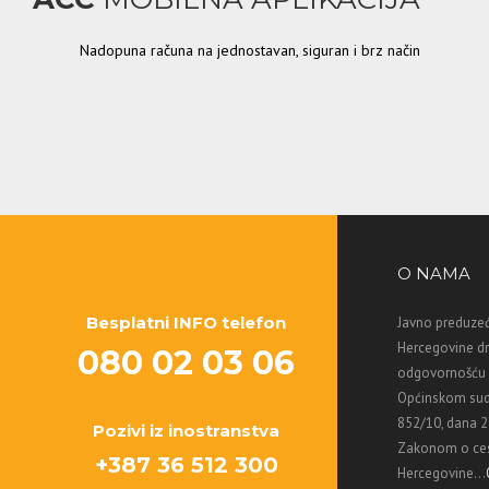
Nadopuna računa na jednostavan, siguran i brz način
O NAMA
Besplatni INFO telefon
Javno preduzeć
Hercegovine d
080 02 03 06
odgovornošću M
Općinskom sud
852/10, dana 2
Pozivi iz inostranstva
Zakonom o ces
+387 36 512 300
Hercegovine...