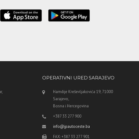
OPERATIVNI URED SARAJEVO
r,
Hamdije Kreševljakovića 19, 71000
Sarajevo,
Bosna i Hercegovina
+387 33 277 900
info@jpautoceste.ba
FAX: +387 33 277 901