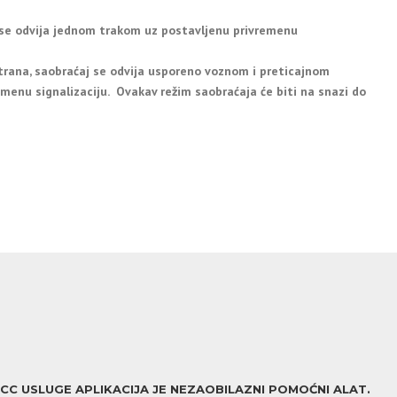
 se odvija jednom trakom uz postavljenu privremenu
trana, saobraćaj se odvija usporeno voznom i preticajnom
menu signalizaciju. Ovakav režim saobraćaja će biti na snazi do
ACC USLUGE APLIKACIJA JE NEZAOBILAZNI POMOĆNI ALAT.