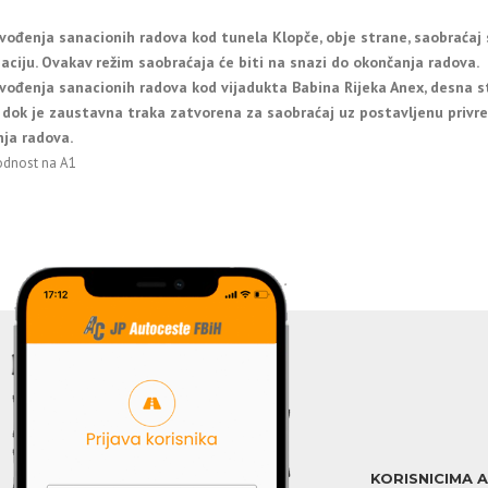
vođenja sanacionih radova kod tunela Klopče, obje strane, saobraćaj
zaciju. Ovakav režim saobraćaja će biti na snazi do okončanja radova.
vođenja sanacionih radova kod vijadukta Babina Rijeka Anex, desna s
dok je zaustavna traka zatvorena za saobraćaj uz postavljenu privre
ja radova.
odnost na A1
KORISNICIMA 