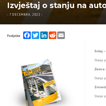
Izvještaj o stanju na aut
-
7 DECEMBRA, 2022
-
Facebook
Twitter
LinkedIn
Reddit
Email
Podijelite
Svilaj 
Stanje 
Zenica 
Stanje p
Zvirovi
Stanje 