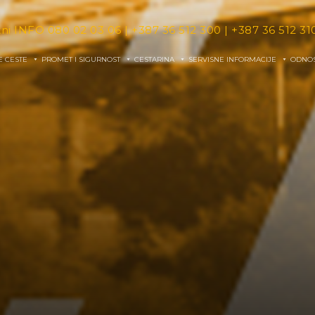
tni INFO
080 02 03 06
|
+387 36 512 300
|
+387 36 512 31
E CESTE
PROMET I SIGURNOST
CESTARINA
SERVISNE INFORMACIJE
ODNOS