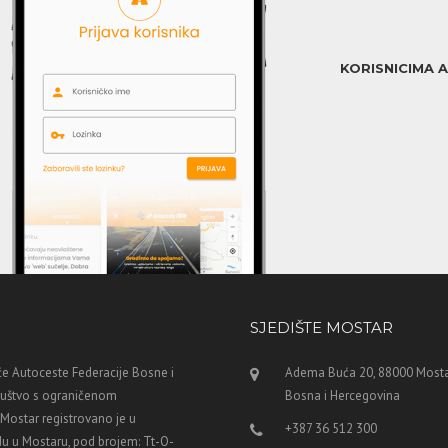
KORISNICIMA 
SJEDIŠTE MOSTAR
e Autoceste Federacije Bosne i
Adema Buća 20, 88000 Mosta
ruštvo s ograničenom
Bosna i Hercegovina
ostar registrovano je u
+387 36 512 300
u u Mostaru, pod brojem: Tt-O-