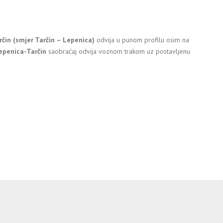
rčin (smjer Tarčin – Lepenica)
odvija u punom profilu osim na
epenica-Tarčin
saobraćaj odvija voznom trakom uz postavljenu