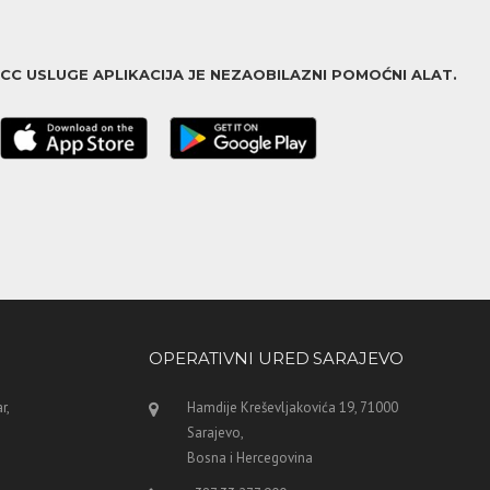
ACC USLUGE APLIKACIJA JE NEZAOBILAZNI POMOĆNI ALAT.
OPERATIVNI URED SARAJEVO
r,
Hamdije Kreševljakovića 19, 71000
Sarajevo,
Bosna i Hercegovina