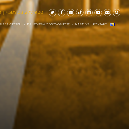
0
|
+387 33 277 900
I S JAVNOŠĆU
DRUŠTVENA ODGOVORNOST
NABAVKE
KONTAKT