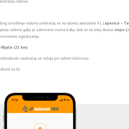
končanja radova.
bog izvođenja radova saobraćaj se na dionici autoceste A1 L
epenica – Ta
jestu radova gdje je zatvorena vozna traka, dok se na istoj dionici
smjer L
rivremenu signalizaciju.
j-Bijača (21 km)
prohodnosti: saobraćaj se odvija po suhom kolovozu.
odnost na A1