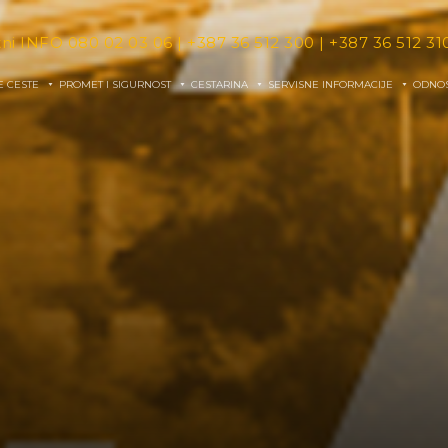
tni INFO
080 02 03 06
|
+387 36 512 300
|
+387 36 512 31
E CESTE
PROMET I SIGURNOST
CESTARINA
SERVISNE INFORMACIJE
ODNOS