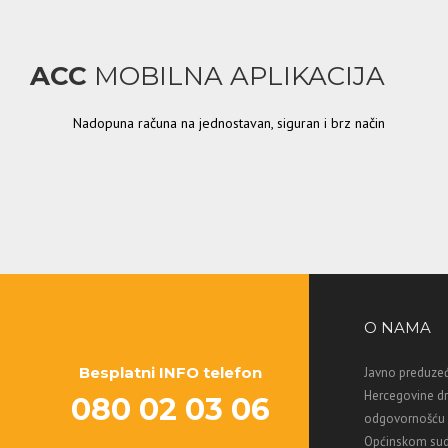
ACC
MOBILNA APLIKACIJA
Nadopuna računa na jednostavan, siguran i brz način
O NAMA
Besplatni INFO telefon
Javno preduzeć
Hercegovine d
080 02 03 06
odgovornošću M
Općinskom sud