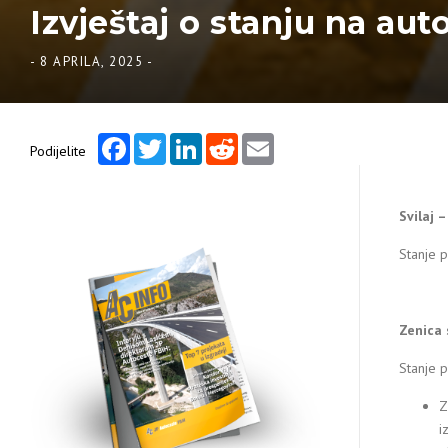
Izvještaj o stanju na aut
-
8 APRILA, 2025
-
Facebook
Twitter
LinkedIn
Reddit
Email
Podijelite
Svilaj 
Stanje p
Zenica 
Stanje 
Z
i