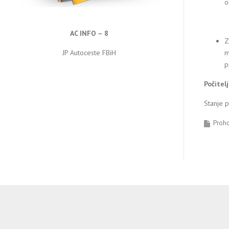
o
AC INFO – 8
Z
m
JP Autoceste FBiH
p
Počitel
Stanje 
Proh