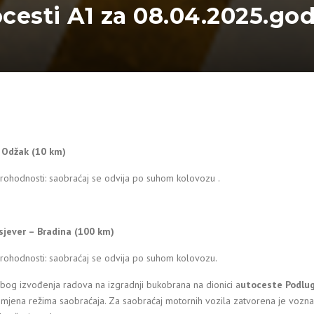
ocesti A1 za 08.04.2025.go
– Odžak (10 km)
rohodnosti: saobraćaj se odvija po suhom kolovozu .
sjever – Bradina (100 km)
prohodnosti: saobraćaj se odvija po suhom kolovozu.
bog izvođenja radova na izgradnji bukobrana na dionici a
utoceste Podlug
zmjena režima saobraćaja. Za saobraćaj motornih vozila zatvorena je vozna 