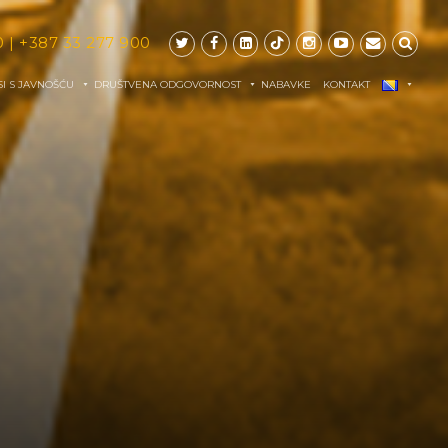
0
|
+387 33 277 900
I S JAVNOŠĆU
DRUŠTVENA ODGOVORNOST
NABAVKE
KONTAKT