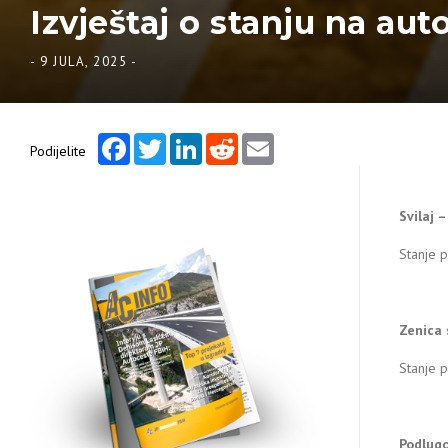
Izvještaj o stanju na aut
-
9 JULA, 2025
-
Facebook
Twitter
LinkedIn
Reddit
Email
Podijelite
Svilaj 
Stanje p
Zenica 
Stanje 
Podlugo