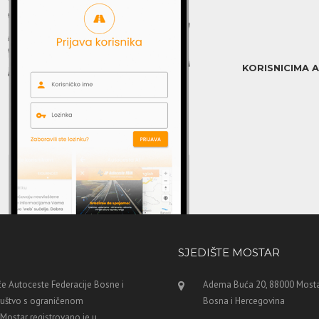
KORISNICIMA 
SJEDIŠTE MOSTAR
e Autoceste Federacije Bosne i
Adema Buća 20, 88000 Mosta
ruštvo s ograničenom
Bosna i Hercegovina
ostar registrovano je u