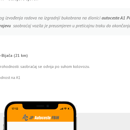
og izvođenja radova na izgradnji bukobrana na dionici
a
utoceste A1 P
rajevu
saobraćaj vozila je preusmjeren u preticajnu traku do okončanj
j-Bijača (21 km)
prohodnosti: saobraćaj se odvija po suhom kolovozu.
odnost na A1