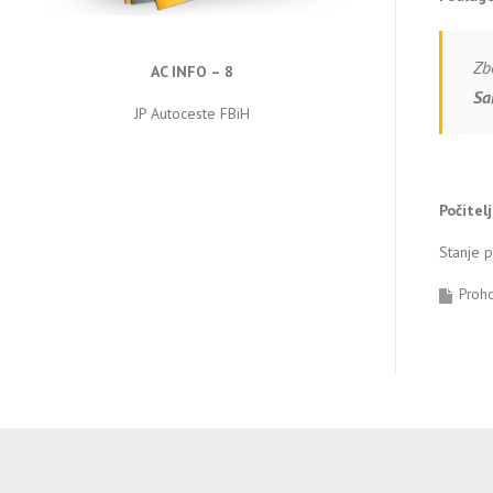
Zb
AC INFO – 8
Sa
JP Autoceste FBiH
Počitel
Stanje 
Proh