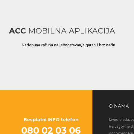
ACC
MOBILNA APLIKACIJA
Nadopuna računa na jednostavan, siguran i brz način
O NAMA
Besplatni INFO telefon
Javno preduzeć
Hercegovine d
080 02 03 06
odgovornošću M