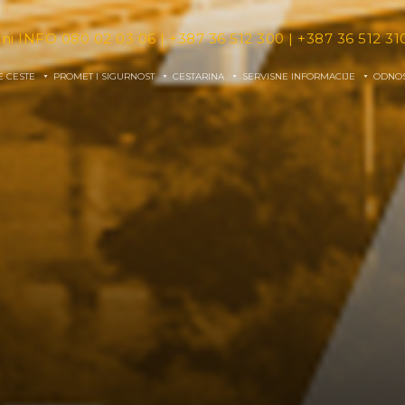
tni INFO
080 02 03 06
|
+387 36 512 300
|
+387 36 512 31
E CESTE
PROMET I SIGURNOST
CESTARINA
SERVISNE INFORMACIJE
ODNOS