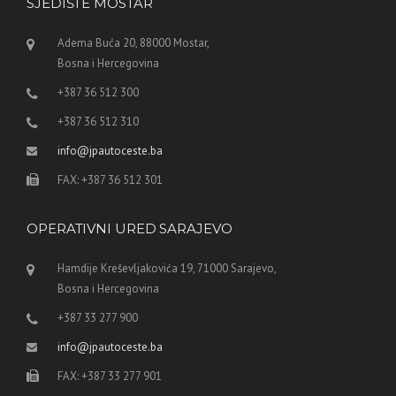
SJEDIŠTE MOSTAR
Adema Buća 20, 88000 Mostar,
Bosna i Hercegovina
+387 36 512 300
+387 36 512 310
info@jpautoceste.ba
FAX: +387 36 512 301
OPERATIVNI URED SARAJEVO
Hamdije Kreševljakovića 19, 71000 Sarajevo,
Bosna i Hercegovina
+387 33 277 900
info@jpautoceste.ba
FAX: +387 33 277 901