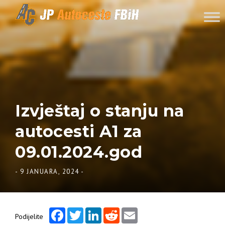
Skip to content
Izvještaj o stanju na
autocesti A1 za
09.01.2024.god
-
9 JANUARA, 2024
-
Facebook
Twitter
LinkedIn
Reddit
Email
Podijelite