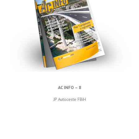
AC INFO – 8
JP Autoceste FBiH