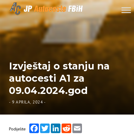
Skip to content
Izvještaj o stanju na
autocesti A1 za
09.04.2024.god
-
9 APRILA, 2024
-
Facebook
Twitter
LinkedIn
Reddit
Email
Podijelite