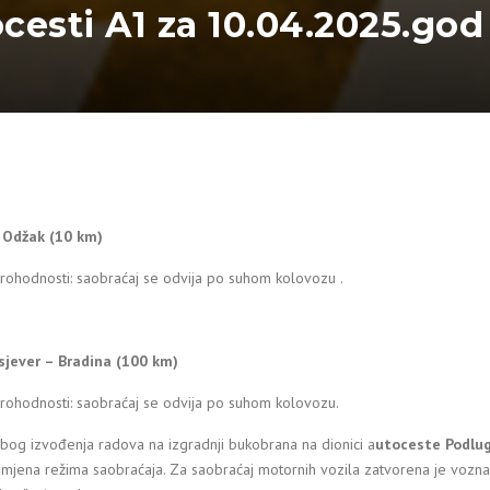
ocesti A1 za 10.04.2025.god
– Odžak (10 km)
rohodnosti: saobraćaj se odvija po suhom kolovozu .
sjever – Bradina (100 km)
prohodnosti: saobraćaj se odvija po suhom kolovozu.
bog izvođenja radova na izgradnji bukobrana na dionici a
utoceste Podlug
zmjena režima saobraćaja. Za saobraćaj motornih vozila zatvorena je vozna 