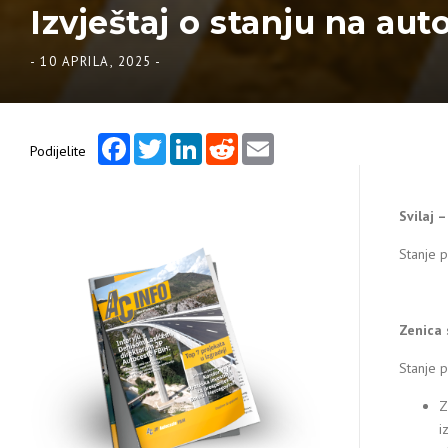
Izvještaj o stanju na aut
-
10 APRILA, 2025
-
Facebook
Twitter
LinkedIn
Reddit
Email
Podijelite
Svilaj 
Stanje p
Zenica 
Stanje 
Z
i