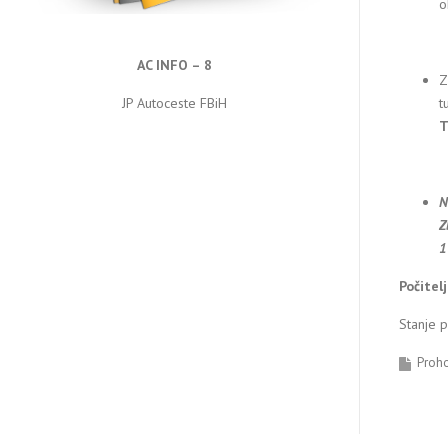
o
AC INFO – 8
Z
t
JP Autoceste FBiH
T
N
Z
1
Počitel
Stanje 
Proh