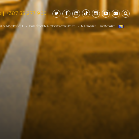
0
|
+387 33 277 900
I S JAVNOŠĆU
DRUŠTVENA ODGOVORNOST
NABAVKE
KONTAKT