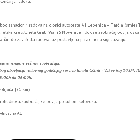
končanja radova.
bog sanacionih radova na dionici autoceste A1 L
epenica – Tarčin (smjer 
unelske cijevi,tunela
Grab, Vis, 25.Novembar
, dok se saobraćaj odvija
dvos
arčin
do završetka radova uz postavljenu privremenu signalizaciju.
ajava izmjene režima saobraćaja:
bog obavljanja redovnog godišnjeg servisa tunela Oštrik i Vukov Gaj 10.04.20
9:00h do 06:00h.
j-Bijača (21 km)
prohodnosti: saobraćaj se odvija po suhom kolovozu.
odnost na A1