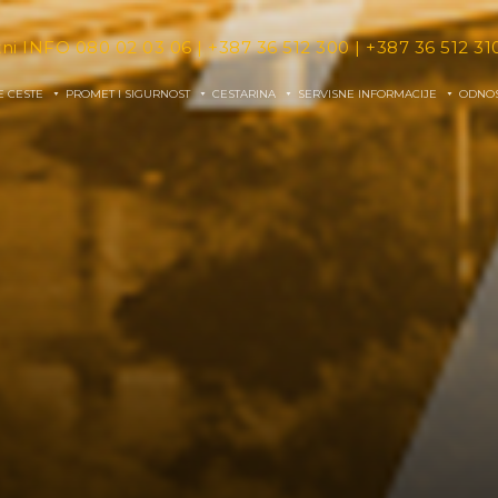
tni INFO
080 02 03 06
|
+387 36 512 300
|
+387 36 512 31
E CESTE
PROMET I SIGURNOST
CESTARINA
SERVISNE INFORMACIJE
ODNOS