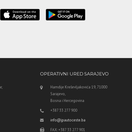
OPERATIVNI URED SARAJEVO
r,
Hamdije Kreševljakovića 19, 71000
Sarajevo,
Bosna i Hercegovina
+387 33 277 900
info@jpautoceste.ba
FAX: +387 33 277 901