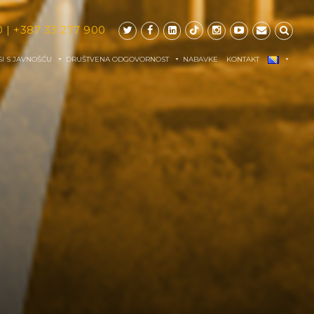
0
|
+387 33 277 900
I S JAVNOŠĆU
DRUŠTVENA ODGOVORNOST
NABAVKE
KONTAKT