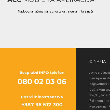
Nadopuna računa na jednostavan, siguran i brz način
O NAMA
Besplatni INFO telefon
Javno preduzeć
Hercegovine d
080 02 03 06
odgovornošću M
Općinskom sud
852/10, dana 2
Pozivi iz inostranstva
Zakonom o ces
+387 36 512 300
Hercegovine...