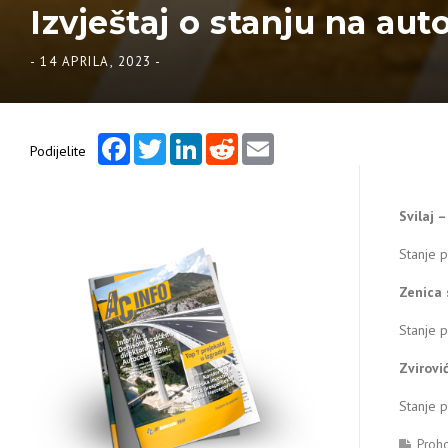
Izvještaj o stanju na aut
-
14 APRILA, 2023
-
Facebook
Twitter
LinkedIn
Reddit
Email
Podijelite
Svilaj 
Stanje p
Zenica 
Stanje p
Zvirovi
Stanje p
Proh