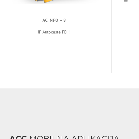
AC INFO – 8
JP Autoceste FBiH
ACC
MOBILNA APLIKACIJA