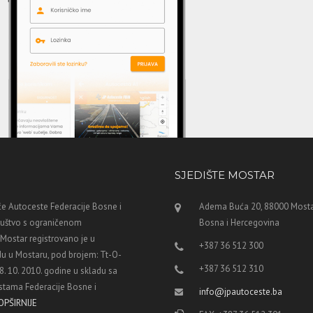
SJEDIŠTE MOSTAR
e Autoceste Federacije Bosne i
Adema Buća 20, 88000 Mosta
ruštvo s ograničenom
Bosna i Hercegovina
ostar registrovano je u
+387 36 512 300
u u Mostaru, pod brojem: Tt-O-
+387 36 512 310
8. 10. 2010. godine u skladu sa
tama Federacije Bosne i
info@jpautoceste.ba
OPŠIRNIJE