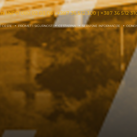
tni INFO
080 02 03 06
|
+387 36 512 300
|
+387 36 512 31
E CESTE
PROMET I SIGURNOST
CESTARINA
SERVISNE INFORMACIJE
ODNOS